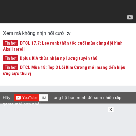
Xem mà không nhịn nổi cười :v
ĐTCL 17.7: Leo rank thần tốc cuối mùa cùng đội hình
Tin hot
Akali reroll
Dplus KIA thừa nhận nợ lương tuyển thủ
Tin hot
ĐTCL Mùa 18: Top 3 Lõi Kim Cương mới mang đến hiệu
Tin hot
ứng cực thú vị
Hãy
ủng hộ bọn mình để xem nhiều clip
game mới hơn nhé!
X