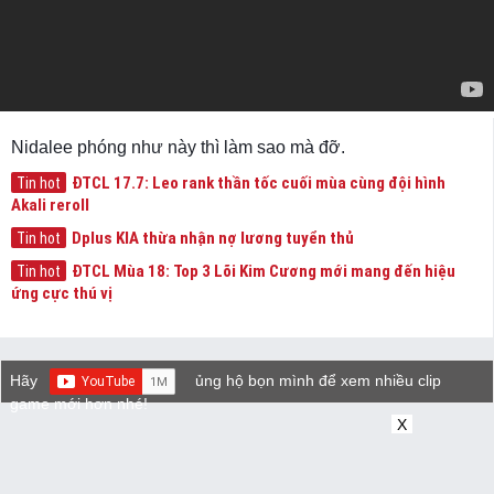
Nidalee phóng như này thì làm sao mà đỡ.
ĐTCL 17.7: Leo rank thần tốc cuối mùa cùng đội hình
Tin hot
Akali reroll
Dplus KIA thừa nhận nợ lương tuyển thủ
Tin hot
ĐTCL Mùa 18: Top 3 Lõi Kim Cương mới mang đến hiệu
Tin hot
ứng cực thú vị
Hãy
ủng hộ bọn mình để xem nhiều clip
game mới hơn nhé!
X