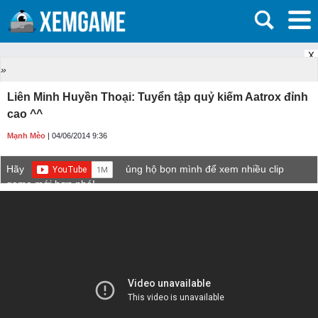
X
»
Liên Minh Huyền Thoại: Tuyển tập quỷ kiếm Aatrox đỉnh
cao ^^
Mạnh Mèo
| 04/06/2014 9:36
Hãy
ủng hộ bọn mình để xem nhiều clip
game mới hơn nhé!