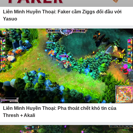
Liên Minh Huyền Thoại: Faker cầm Ziggs đối đầu với
Yasuo
Liên Minh Huyền Thoại: Pha thoát chết khó tin của
Thresh + Akali