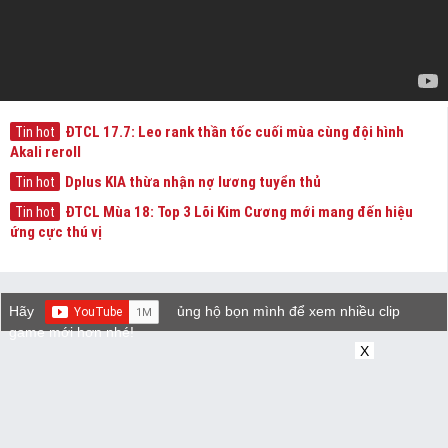
ĐTCL 17.7: Leo rank thần tốc cuối mùa cùng đội hình
Tin hot
Akali reroll
Dplus KIA thừa nhận nợ lương tuyển thủ
Tin hot
ĐTCL Mùa 18: Top 3 Lõi Kim Cương mới mang đến hiệu
Tin hot
ứng cực thú vị
Hãy
ủng hộ bọn mình để xem nhiều clip
game mới hơn nhé!
X