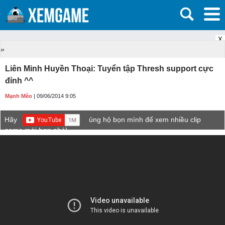
X
»
Liên Minh Huyền Thoại: Tuyển tập Thresh support cực
đỉnh ^^
Mạnh Mèo
| 09/06/2014 9:05
Hãy
ủng hộ bọn mình để xem nhiều clip
game mới hơn nhé!