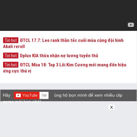
ĐTCL 17.7: Leo rank thần tốc cuối mùa cùng đội hình
Tin hot
Akali reroll
Dplus KIA thừa nhận nợ lương tuyển thủ
Tin hot
ĐTCL Mùa 18: Top 3 Lõi Kim Cương mới mang đến hiệu
Tin hot
ứng cực thú vị
Hãy
ủng hộ bọn mình để xem nhiều clip
game mới hơn nhé!
X