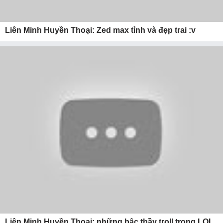
Liên Minh Huyền Thoại: Zed max tỉnh và đẹp trai :v
Liên Minh Huyền Thoại: những bậc thầy troll trong LOL