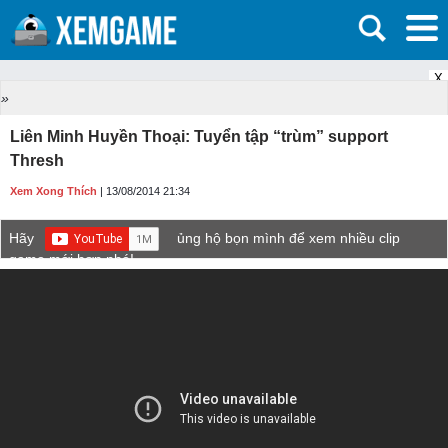
X
»
Liên Minh Huyền Thoại: Tuyển tập “trùm” support
Thresh
Xem Xong Thích
| 13/08/2014 21:34
Hãy
ủng hộ bọn mình để xem nhiều clip
game mới hơn nhé!