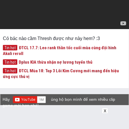
Có bác nào cầm Thresh được như này hem? :3
ĐTCL 17.7: Leo rank thần tốc cuối mùa cùng đội hình
Tin hot
Akali reroll
Dplus KIA thừa nhận nợ lương tuyển thủ
Tin hot
ĐTCL Mùa 18: Top 3 Lõi Kim Cương mới mang đến hiệu
Tin hot
ứng cực thú vị
Hãy
ủng hộ bọn mình để xem nhiều clip
game mới hơn nhé!
X