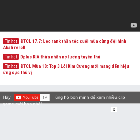
ĐTCL 17.7: Leo rank thần tốc cuối mùa cùng đội hình
Tin hot
Akali reroll
Dplus KIA thừa nhận nợ lương tuyển thủ
Tin hot
ĐTCL Mùa 18: Top 3 Lõi Kim Cương mới mang đến hiệu
Tin hot
ứng cực thú vị
Hãy
ủng hộ bọn mình để xem nhiều clip
game mới hơn nhé!
X