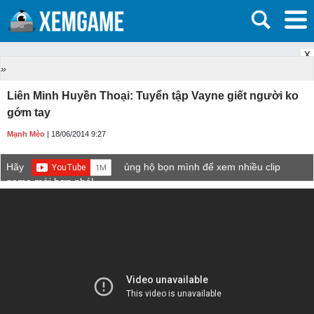
X
»
Liên Minh Huyền Thoại: Tuyển tập Vayne giết người ko
gớm tay
Mạnh Mèo
| 18/06/2014 9:27
Hãy
ủng hộ bọn mình để xem nhiều clip
game mới hơn nhé!