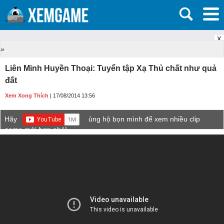
X
»
Liên Minh Huyền Thoại: Tuyển tập Xạ Thủ chất như quả
đất
Xem Xong Thích
| 17/08/2014 13:56
Hãy
ủng hộ bọn mình để xem nhiều clip
game mới hơn nhé!