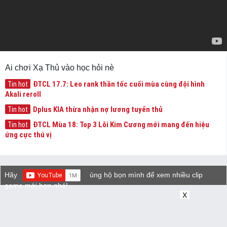
Ai chơi Xạ Thủ vào học hỏi nè
ĐTCL 17.7: Leo rank thần tốc cuối mùa cùng đội hình
Tin hot
Akali reroll
Dplus KIA thừa nhận nợ lương tuyển thủ
Tin hot
ĐTCL Mùa 18: Top 3 Lõi Kim Cương mới mang đến hiệu
Tin hot
ứng cực thú vị
Hãy
ủng hộ bọn mình để xem nhiều clip
game mới hơn nhé!
X