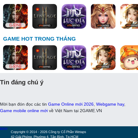
GAME HOT TRONG THÁNG
Tin đáng chú ý
Mời bạn đón đọc các tin
Game Online mới 2026
,
Webgame hay
,
Game mobile online mới
về Việt Nam tại 2GAME.VN
MXH
Copyright © 2014 - 2026 Công ty Cổ Phần Wetaps
42 Giải Phóng, Phường 4, Tân Bình, Tp.HCM