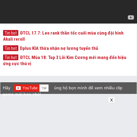
ĐTCL 17.7: Leo rank thần tốc cuối mùa cùng đội hình
Tin hot
Akali reroll
Dplus KIA thừa nhận nợ lương tuyển thủ
Tin hot
ĐTCL Mùa 18: Top 3 Lõi Kim Cương mới mang đến hiệu
Tin hot
ứng cực thú vị
Hãy
ủng hộ bọn mình để xem nhiều clip
game mới hơn nhé!
X