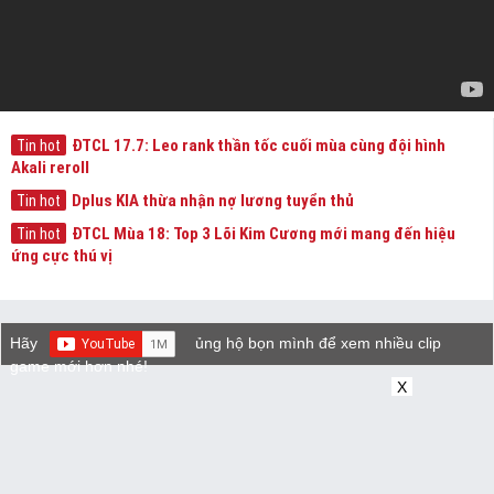
ĐTCL 17.7: Leo rank thần tốc cuối mùa cùng đội hình
Tin hot
Akali reroll
Dplus KIA thừa nhận nợ lương tuyển thủ
Tin hot
ĐTCL Mùa 18: Top 3 Lõi Kim Cương mới mang đến hiệu
Tin hot
ứng cực thú vị
Hãy
ủng hộ bọn mình để xem nhiều clip
game mới hơn nhé!
X