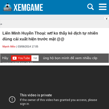
X
»
Liên Minh Huyền Thoại: wtf ko thấy kẻ địch tự nhiên
đùng cái xuất hiện trước mặt @@
Mạnh Mèo
| 03/06/2014 17:05
Hãy
ủng hộ bọn mình để xem nhiều clip
game mới hơn nhé!