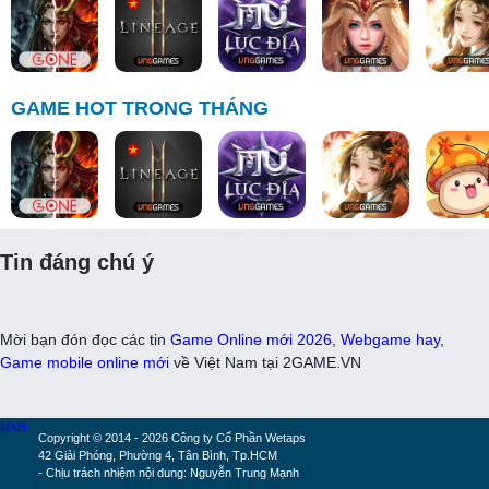
GAME HOT TRONG THÁNG
Tin đáng chú ý
Mời bạn đón đọc các tin
Game Online mới 2026
,
Webgame hay
,
Game mobile online mới
về Việt Nam tại 2GAME.VN
MXH
Copyright © 2014 - 2026 Công ty Cổ Phần Wetaps
42 Giải Phóng, Phường 4, Tân Bình, Tp.HCM
- Chịu trách nhiệm nội dung: Nguyễn Trung Mạnh