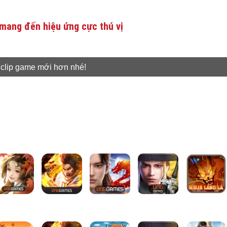
mang đến hiệu ứng cực thú vị
 clip game mới hơn nhé!