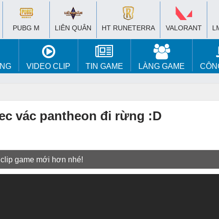
PUBG M
LIÊN QUÂN
HT RUNETERRA
VALORANT
L
ÚNG
VIDEO CLIP
TIN GAME
LÀNG GAME
CÔN
ec vác pantheon đi rừng :D
 clip game mới hơn nhé!