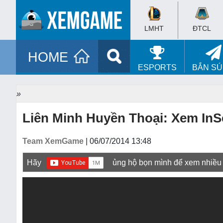
LMHT
ĐTCL
HOME
ESPORTS
BẮN S
»
Liên Minh Huyền Thoại: Xem InS
Team XemGame
| 06/07/2014 13:48
Hãy
ủng hộ bọn mình để xem nhiều