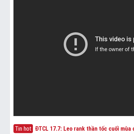
Tin hot
ĐTCL 17.7: Leo rank thần tốc cuối mùa c