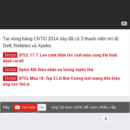
Tại vòng bảng CKTG 2014 này đã có 3 thanh niên rơi lệ:
Deft, Rekkles và Xpeke
ĐTCL 17.7: Leo rank thần tốc cuối mùa cùng đội hình
Tin hot
Akali reroll
Dplus KIA thừa nhận nợ lương tuyển thủ
Tin hot
ĐTCL Mùa 18: Top 3 Lõi Kim Cương mới mang đến hiệu
Tin hot
ứng cực thú vị
Hãy
ủng hộ bọn mình để xem nhiều clip
game mới hơn nhé!
X