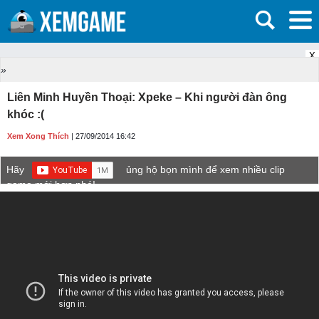
X
»
Liên Minh Huyền Thoại: Xpeke – Khi người đàn ông
khóc :(
Xem Xong Thích
| 27/09/2014 16:42
Hãy
ủng hộ bọn mình để xem nhiều clip
game mới hơn nhé!