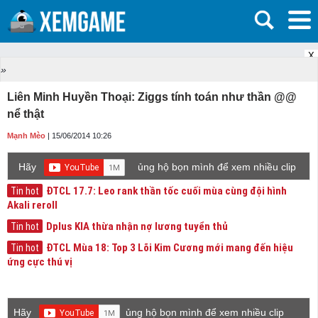
X
»
Liên Minh Huyền Thoại: Ziggs tính toán như thần @@
nể thật
Mạnh Mèo
| 15/06/2014 10:26
Hãy
ủng hộ bọn mình để xem nhiều clip
game mới hơn nhé!
ĐTCL 17.7: Leo rank thần tốc cuối mùa cùng đội hình
Tin hot
Akali reroll
Dplus KIA thừa nhận nợ lương tuyển thủ
Tin hot
ĐTCL Mùa 18: Top 3 Lõi Kim Cương mới mang đến hiệu
Tin hot
ứng cực thú vị
Hãy
ủng hộ bọn mình để xem nhiều clip