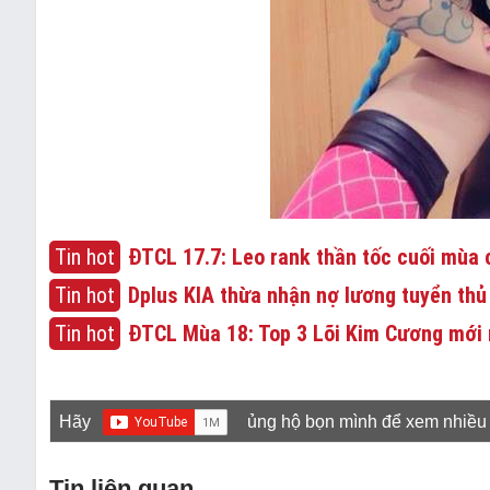
Tin hot
ĐTCL 17.7: Leo rank thần tốc cuối mùa c
Tin hot
Dplus KIA thừa nhận nợ lương tuyển thủ
Tin hot
ĐTCL Mùa 18: Top 3 Lõi Kim Cương mới 
Hãy
ủng hộ bọn mình để xem nhiều
Tin liên quan