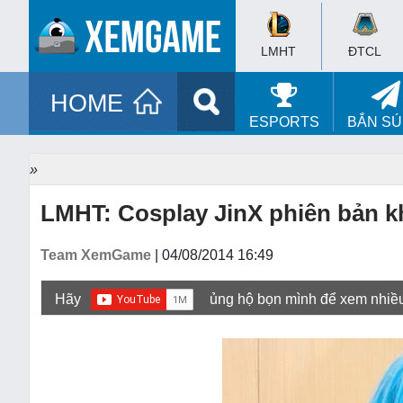
LMHT
ĐTCL
HOME
ESPORTS
BẮN S
»
LMHT: Cosplay JinX phiên bản k
Team XemGame
| 04/08/2014 16:49
Hãy
ủng hộ bọn mình để xem nhiề