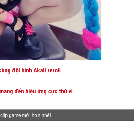
ùng đội hình Akali reroll
mang đến hiệu ứng cực thú vị
 clip game mới hơn nhé!