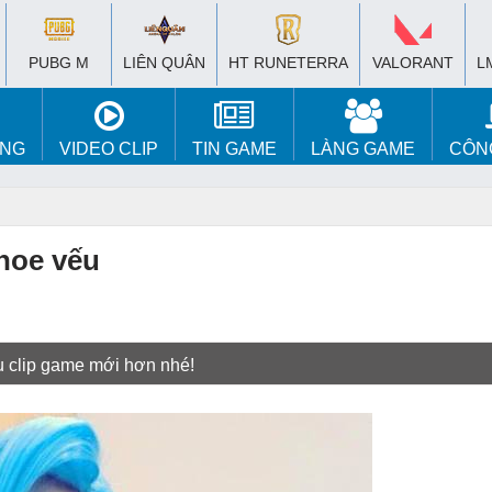
PUBG M
LIÊN QUÂN
HT RUNETERRA
VALORANT
L
ÚNG
VIDEO CLIP
TIN GAME
LÀNG GAME
CÔN
hoe vếu
u clip game mới hơn nhé!