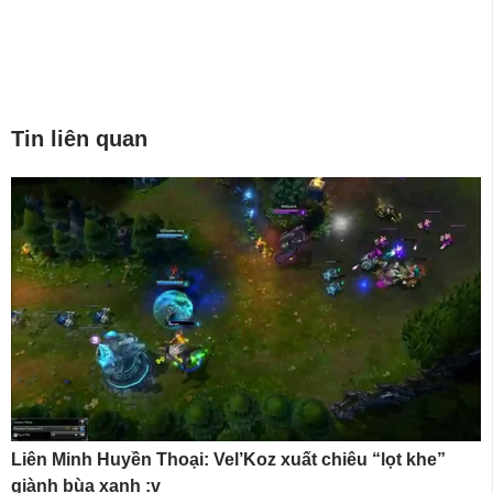
Tin liên quan
Liên Minh Huyền Thoại: Vel’Koz xuất chiêu “lọt khe”
giành bùa xanh :v