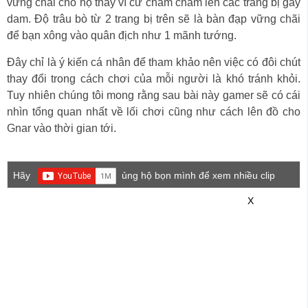
vững chãi cho họ thay vì cứ chăm chăm lên các trang bị gây
dam. Độ trâu bò từ 2 trang bị trên sẽ là bàn đạp vững chãi
để bạn xông vào quân địch như 1 mãnh tướng.
Đây chỉ là ý kiến cá nhân để tham khảo nên việc có đôi chút
thay đổi trong cách chơi của mỗi người là khó tránh khỏi.
Tuy nhiên chúng tôi mong rằng sau bài này gamer sẽ có cái
nhìn tổng quan nhất về lối chơi cũng như cách lên đồ cho
Gnar vào thời gian tới.
Hãy
ủng hộ bọn mình để xem nhiều clip
game mới hơn nhé!
X