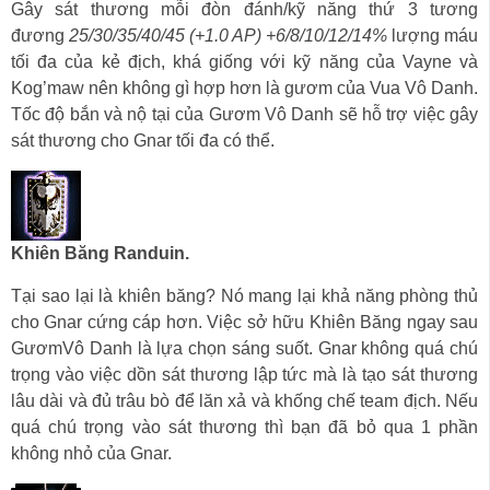
Gây sát thương mỗi đòn đánh/kỹ năng thứ 3 tương
đương
25/30/35/40/45 (+1.0 AP) +6/8/10/12/14%
lượng máu
tối đa của kẻ địch, khá giống với kỹ năng của Vayne và
Kog’maw nên không gì hợp hơn là gươm của Vua Vô Danh.
Tốc độ bắn và nộ tại của Gươm Vô Danh sẽ hỗ trợ việc gây
sát thương cho Gnar tối đa có thể.
Khiên Băng Randuin.
Tại sao lại là khiên băng? Nó mang lại khả năng phòng thủ
cho Gnar cứng cáp hơn. Việc sở hữu Khiên Băng ngay sau
GươmVô Danh là lựa chọn sáng suốt. Gnar không quá chú
trọng vào việc dồn sát thương lập tức mà là tạo sát thương
lâu dài và đủ trâu bò để lăn xả và khống chế team địch. Nếu
quá chú trọng vào sát thương thì bạn đã bỏ qua 1 phần
không nhỏ của Gnar.