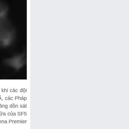
khi các đội
Á, các Pháp
ăng dồn sát
iữa của SF5
ena Premier