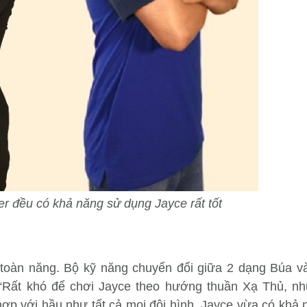
r đều có khả năng sử dụng Jayce rất tốt
 toàn năng. Bộ kỹ năng chuyển đổi giữa 2 dạng Búa v
“Rất khó để chơi Jayce theo hướng thuần Xạ Thủ, như
hợp với hầu như tất cả mọi đội hình. Jayce vừa có khả 