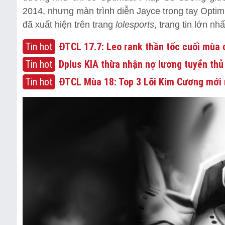
2014, nhưng màn trình diễn Jayce trong tay Optimu
đã xuất hiện trên trang
lolesports
, trang tin lớn nh
Tin hot
ĐTCL 17.7: Leo rank thần tốc cuối mùa c
Tin hot
Dplus KIA thừa nhận nợ lương tuyển thủ
Tin hot
ĐTCL Mùa 18: Top 3 Lõi Kim Cương mới 