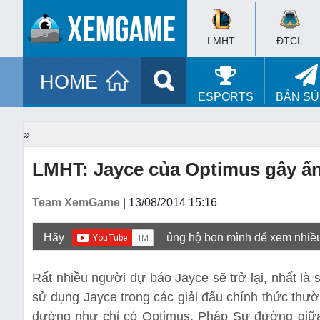
LMHT
ĐTCL
HOME
ESPORTS
BẮN S
»
LMHT: Jayce của Optimus gây ấn
Team XemGame
| 13/08/2014 15:16
Hãy
ủng hộ bọn mình để xem nhiề
Rất nhiều người dự báo Jayce sẽ trở lại, nhất là 
sử dụng Jayce trong các giải đấu chính thức thườ
dường như chỉ có Optimus, Pháp Sư đường giữa