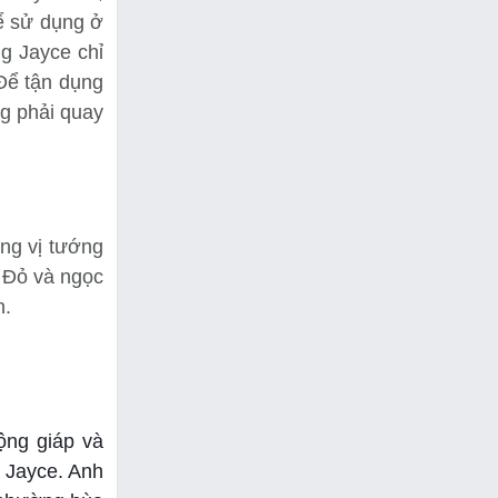
để sử dụng ở
ng Jayce chỉ
“Để tận dụng
ng phải quay
ng vị tướng
c Đỏ và ngọc
n.
ộng giáp và
 Jayce. Anh