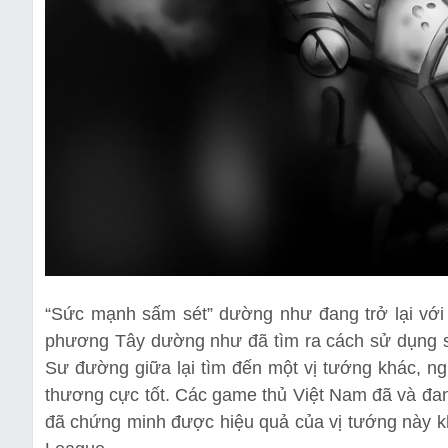
“Sức mạnh sấm sét” dường như đang trở lại với 
phương Tây dường như đã tìm ra cách sử dụng s
Sư đường giữa lại tìm đến một vị tướng khác,
thương cực tốt. Các game thủ Việt Nam đã và đan
đã chứng minh được hiệu quả của vị tướng này k