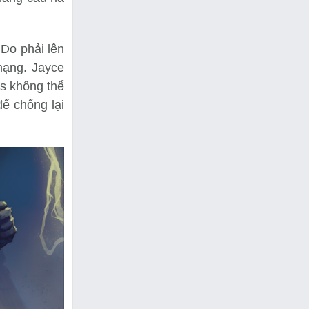
Do phải lên
mạng. Jayce
gs không thể
để chống lại