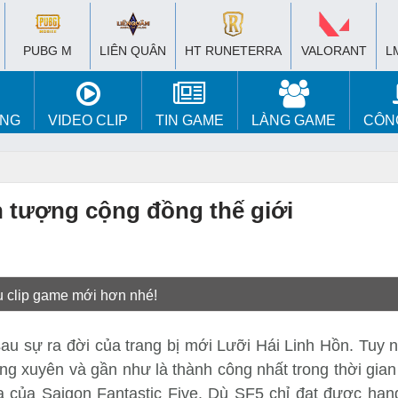
PUBG M
LIÊN QUÂN
HT RUNETERRA
VALORANT
L
ÚNG
VIDEO CLIP
TIN GAME
LÀNG GAME
CÔN
 tượng cộng đồng thế giới
u clip game mới hơn nhé!
sau sự ra đời của trang bị mới Lưỡi Hái Linh Hồn. Tuy 
ng xuyên và gần như là thành công nhất trong thời gian
 của Saigon Fantastic Five. Dù SF5 chỉ đạt được hạ