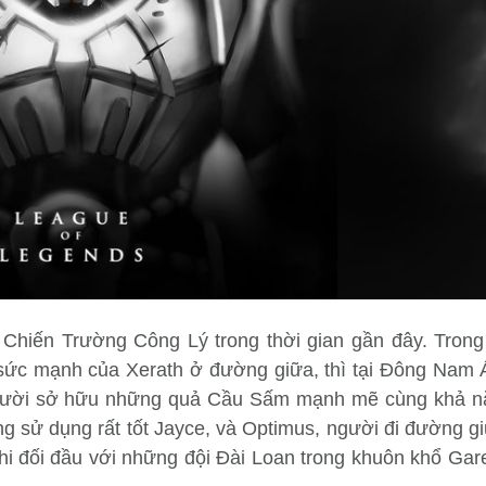
Chiến Trường Công Lý trong thời gian gần đây. Trong 
ức mạnh của Xerath ở đường giữa, thì tại Đông Nam 
 người sở hữu những quả Cầu Sấm mạnh mẽ cùng khả n
g sử dụng rất tốt Jayce, và Optimus, người đi đường g
hi đối đầu với những đội Đài Loan trong khuôn khổ Gar