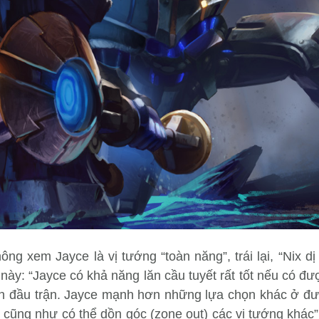
ông xem Jayce là vị tướng “toàn năng”, trái lại, “Nix d
ày: “Jayce có khả năng lăn cầu tuyết rất tốt nếu có đượ
nh đầu trận. Jayce mạnh hơn những lựa chọn khác ở đư
 cũng như có thể dồn góc (zone out) các vị tướng khác”