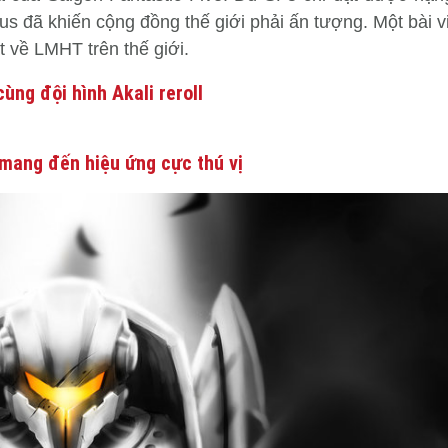
s đã khiến cộng đồng thế giới phải ấn tượng. Một bài v
ất về LMHT trên thế giới.
ùng đội hình Akali reroll
mang đến hiệu ứng cực thú vị