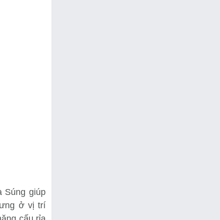
à Súng giúp
ng ở vị trí
năng cấu rỉa