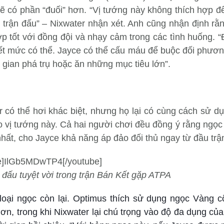
 sẽ có phần “đuối” hơn. “Vị tướng này không thích hợp 
 trận đấu” – Nixwater nhận xét. Anh cũng nhận định rằ
p tốt với đồng đội và nhạy cảm trong các tình huống. 
” hết mức có thể. Jayce có thể cấu máu để buộc đối phươ
ời gian phá trụ hoặc ăn những mục tiêu lớn”.
có thể hơi khác biệt, nhưng họ lại có cùng cách sử dụ
o vị tướng này. Cả hai người chơi đều đồng ý rằng ngọ
nhất, cho Jayce khả năng áp đảo đối thủ ngay từ đầu trậ
e]IlGb5MDwTP4[/youtube]
 đấu tuyệt vời trong trận Bán Kết gặp ATPA
 loại ngọc còn lại. Optimus thích sử dụng ngọc Vàng c
, trong khi Nixwater lại chú trọng vào độ đa dụng của