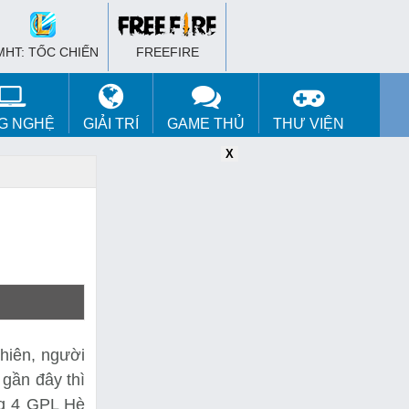
MHT: TỐC CHIẾN
FREEFIRE
G NGHỆ
GIẢI TRÍ
GAME THỦ
THƯ VIỆN
X
X
X
nhiên, người
 gần đây thì
ng 4 GPL Hè