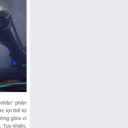
ị nhân” phân
c lợi thế từ
ờng giữa vì
. Tuy nhiên,