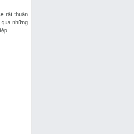
e rất thuần
m qua những
iệp.