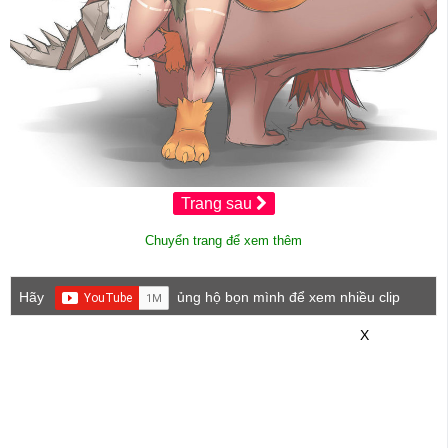
Trang sau
Chuyển trang để xem thêm
Hãy
ủng hộ bọn mình để xem nhiều clip
game mới hơn nhé!
X