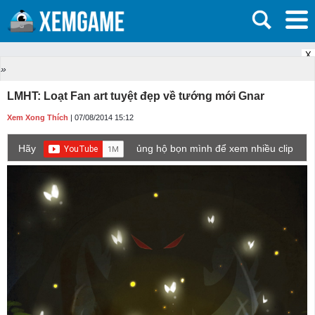
X
»
LMHT: Loạt Fan art tuyệt đẹp về tướng mới Gnar
Xem Xong Thích
| 07/08/2014 15:12
Hãy
ủng hộ bọn mình để xem nhiều clip
game mới hơn nhé!