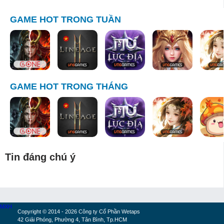
GAME HOT TRONG TUẦN
GAME HOT TRONG THÁNG
Tin đáng chú ý
MXH
Copyright © 2014 - 2026 Công ty Cổ Phần Wetaps
42 Giải Phóng, Phường 4, Tân Bình, Tp.HCM