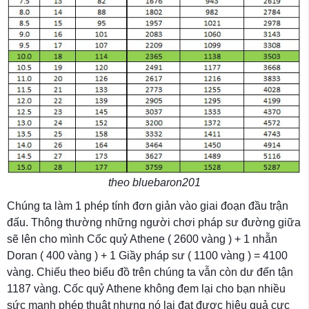
theo bluebaron201
Chúng ta làm 1 phép tính đơn giản vào giai đoạn đầu trận
đấu. Thông thường những người chơi pháp sư đường giữa
sẽ lên cho mình Cốc quỷ Athene ( 2600 vàng ) + 1 nhẫn
Doran ( 400 vàng ) + 1 Giầy pháp sư ( 1100 vàng ) = 4100
vàng. Chiếu theo biểu đồ trên chúng ta vẫn còn dư đến tận
1187 vàng. Cốc quỷ Athene không đem lại cho bạn nhiều
sức mạnh phép thuật nhưng nó lại đạt được hiệu quả cực