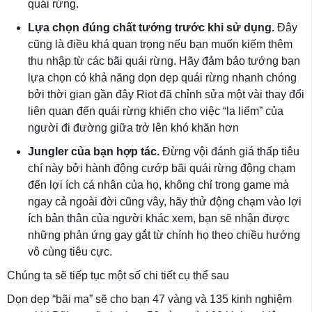
quái rừng.
Lựa chọn đúng chất tướng trước khi sử dụng.
Đây
cũng là điều khá quan trọng nếu bạn muốn kiếm thêm
thu nhập từ các bãi quái rừng. Hãy đảm bảo tướng bạn
lựa chọn có khả năng dọn dẹp quái rừng nhanh chóng
bởi thời gian gần đây Riot đã chỉnh sửa một vài thay đổi
liên quan đến quái rừng khiến cho việc “la liếm” của
người đi đường giữa trở lên khó khăn hơn
Jungler của bạn hợp tác.
Đừng vội đánh giá thấp tiêu
chí này bởi hành động cướp bãi quái rừng động chạm
đến lợi ích cá nhân của họ, không chỉ trong game mà
ngay cả ngoài đời cũng vây, hãy thử động chạm vào lợi
ích bản thân của người khác xem, bạn sẽ nhận được
những phản ứng gay gắt từ chính họ theo chiều hướng
vô cùng tiêu cực.
Chúng ta sẽ tiếp tục một số chi tiết cụ thể sau
Dọn dẹp “bãi ma” sẽ cho bạn 47 vàng và 135 kinh nghiệm