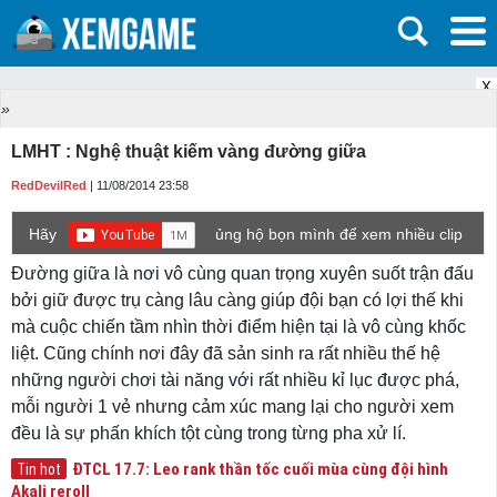
X
»
LMHT : Nghệ thuật kiếm vàng đường giữa
RedDevilRed
| 11/08/2014 23:58
Hãy
ủng hộ bọn mình để xem nhiều clip
game mới hơn nhé!
Đường giữa là nơi vô cùng quan trọng xuyên suốt trận đấu
bởi giữ được trụ càng lâu càng giúp đội bạn có lợi thế khi
mà cuộc chiến tầm nhìn thời điểm hiện tại là vô cùng khốc
liệt. Cũng chính nơi đây đã sản sinh ra rất nhiều thế hệ
những người chơi tài năng với rất nhiều kỉ lục được phá,
mỗi người 1 vẻ nhưng cảm xúc mang lại cho người xem
đều là sự phấn khích tột cùng trong từng pha xử lí.
ĐTCL 17.7: Leo rank thần tốc cuối mùa cùng đội hình
Tin hot
Akali reroll