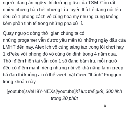
người đang án ngữ vị trí đường giữa của TSM. Còn rất
nhiều nhưng hầu hết những lứa tuyển thủ trẻ đang nổi lên
đều có 1 phong cách vô cùng hoa mỹ nhưng cũng không
kém phần tinh tế trong những pha xử lí.
Quay ngược dòng thời gian chúng ta có
những progamer vẫn được yêu mến từ những ngày đầu của
LMHT đến nay. Alex Ich vô cùng sáng tạo trong lối chơi hay
1 xPeke với phong độ vô cùng ổn định trong 4 năm qua.
Thời điểm hiện tại vẫn còn 1 số đang bám trụ, mỗi người
đều có điểm mạnh riêng nhưng nói về khả năng farm creep
bá đạo thì không ai có thể vượt mặt được “thánh” Froggen
trong khoản này.
[youtube]sVeH9Y-NEXs[/youtube]
Kỉ lục thế giới, 300 lính
trong 20 phút
X