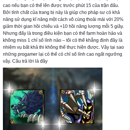
cao nếu bạn có thể lên được trước phút 15 của trận đấu.
Bởi tính chất của trang bị này là giúp cho pháp sư có khả
năng sử dụng kĩ năng một cách vô cùng thoải mái với 20%
giảm thời gian hồi chiêu và +10 hồi năng lượng mỗi 5 giây.
Nhưng đấy là trong điều kiện bạn có thể farm hoàn hảo và
không miss 1 chỉ số lính nào – tôi có thể khẳng định đây là
nhiệm vụ bất khả thi không thể thực hiện được. Vậy tại sao
những progamer lại có thể có chỉ số lính cao ngất ngưởng
vậy. Câu trả lời là đây