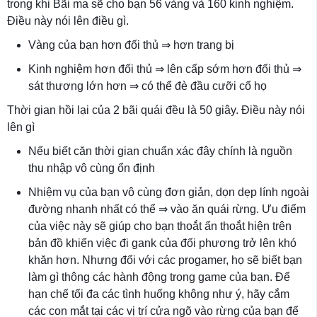
trong khi Bãi ma sẽ cho bạn 56 vàng và 160 kinh nghiệm.
Điều này nói lên điều gì.
Vàng của bạn hơn đối thủ ⇒ hơn trang bị
Kinh nghiệm hơn đối thủ ⇒ lên cấp sớm hơn đối thủ ⇒
sát thương lớn hơn ⇒ có thể đè đầu cưỡi cổ họ
Thời gian hồi lại của 2 bãi quái đều là 50 giây. Điều này nói
lên gì
Nếu biết căn thời gian chuẩn xác đây chính là nguồn
thu nhập vô cùng ổn định
Nhiệm vụ của bạn vô cùng đơn giản, dọn dẹp lính ngoài
đường nhanh nhất có thể ⇒ vào ăn quái rừng. Ưu điểm
của việc này sẽ giúp cho bạn thoắt ẩn thoắt hiện trên
bản đồ khiến việc đi gank của đối phương trở lên khó
khăn hơn. Nhưng đối với các progamer, họ sẽ biết bạn
làm gì thông các hành động trong game của bạn. Để
hạn chế tối đa các tình huống không như ý, hãy cắm
các con mắt tại các vị trí cửa ngõ vào rừng của bạn để