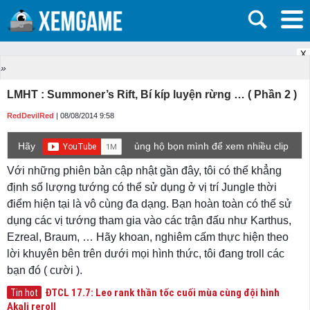
X
»
LMHT : Summoner’s Rift, Bí kíp luyện rừng … ( Phần 2 )
RedDevilRed
| 08/08/2014 9:58
Hãy
ủng hộ bọn mình để xem nhiều clip
game mới hơn nhé!
Với những phiên bản cập nhật gần đây, tôi có thể khẳng
định số lượng tướng có thể sử dụng ở vị trí Jungle thời
điểm hiện tại là vô cùng đa dạng. Bạn hoàn toàn có thể sử
dụng các vị tướng tham gia vào các trận đấu như Karthus,
Ezreal, Braum, … Hãy khoan, nghiêm cấm thực hiện theo
lời khuyên bên trên dưới mọi hình thức, tôi đang troll các
bạn đó ( cười ).
ĐTCL 17.7: Leo rank thần tốc cuối mùa cùng đội hình
Tin hot
Akali reroll