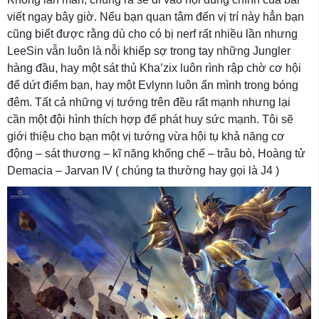
viết ngay bây giờ. Nếu bạn quan tâm đến vị trí này hẳn bạn
cũng biết được rằng dù cho có bị nerf rất nhiều lần nhưng
LeeSin vẫn luôn là nỗi khiếp sợ trong tay những Jungler
hàng đầu, hay một sát thủ Kha’zix luôn rình rập chờ cơ hội
để dứt điểm bạn, hay một Evlynn luôn ẩn mình trong bóng
đêm. Tất cả những vị tướng trên đều rất mạnh nhưng lại
cần một đội hình thích hợp để phát huy sức mạnh. Tôi sẽ
giới thiệu cho bạn một vị tướng vừa hội tụ khả năng cơ
động – sát thương – kĩ năng khống chế – trâu bò, Hoàng tử
Demacia – Jarvan IV ( chúng ta thường hay gọi là J4 )