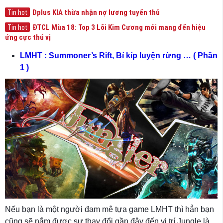
Dplus KIA thừa nhận nợ lương tuyển thủ
Tin hot
ĐTCL Mùa 18: Top 3 Lõi Kim Cương mới mang đến hiệu
Tin hot
ứng cực thú vị
LMHT : Summoner’s Rift, Bí kíp luyện rừng … ( Phần
1 )
Nếu bạn là một người đam mê tựa game LMHT thì hẳn bạn
cũng sẽ nắm được sự thay đổi gần đây đến vị trí Jungle là