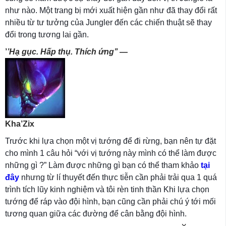
như nào. Một trang bị mới xuất hiện gần như đã thay đổi rất
nhiều từ tư tưởng của Jungler đến các chiến thuật sẽ thay
đổi trong tương lai gần.
’
’Hạ gục. Hấp thụ. Thích ứng’’
—
Kha’Zix
Trước khi lựa chọn một vị tướng để đi rừng, bạn nên tự đặt
cho mình 1 câu hỏi “với vị tướng này mình có thể làm được
những gì ?” Làm được những gì bạn có thể tham khảo
tại
đây
nhưng từ lí thuyết đến thực tiễn cần phải trải qua 1 quá
trình tích lũy kinh nghiệm và tôi rèn tinh thần Khi lựa chọn
tướng để ráp vào đội hình, bạn cũng cần phải chú ý tới mối
tương quan giữa các đường để cân bằng đội hình.