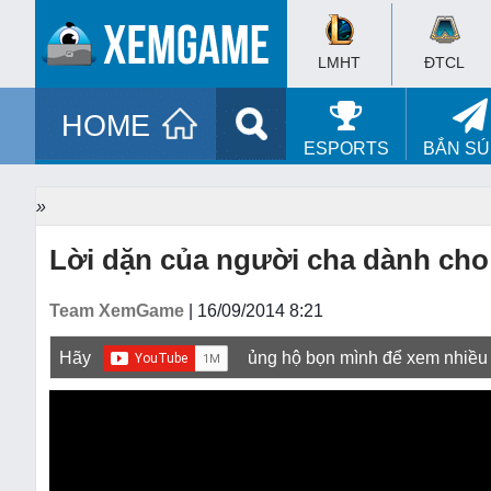
LMHT
ĐTCL
HOME
ESPORTS
BẮN S
»
Lời dặn của người cha dành cho 
Team XemGame
| 16/09/2014 8:21
Hãy
ủng hộ bọn mình để xem nhiều