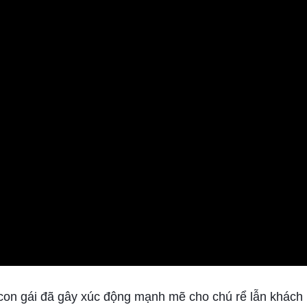
con gái đã gây xúc động mạnh mẽ cho chú rể lẫn khách