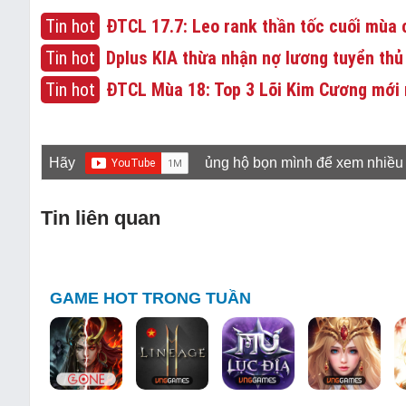
Tin hot
ĐTCL 17.7: Leo rank thần tốc cuối mùa c
Tin hot
Dplus KIA thừa nhận nợ lương tuyển thủ
Tin hot
ĐTCL Mùa 18: Top 3 Lõi Kim Cương mới 
Hãy
ủng hộ bọn mình để xem nhiều
Tin liên quan
GAME HOT TRONG TUẦN