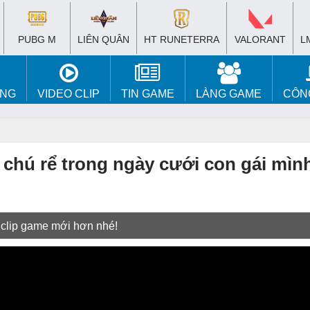
PUBG M
LIÊN QUÂN
HT RUNETERRA
VALORANT
L
ÚNG
VIDEO CLIP
TIN GAME
LÀNG GAME
CÔN
chú rể trong ngày cưới con gái mìn
 clip game mới hơn nhé!