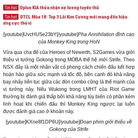
Dplus KIA thừa nhận nợ lương tuyển thủ
Tin hot
ĐTCL Mùa 18: Top 3 Lõi Kim Cương mới mang đến hiệu
Tin hot
ứng cực thú vị
[youtube]UvcHU5e23bY[/youtube]
Pha
Annihilation
đỉnh cao
của Monkey King trong HoN
Vừa qua cha đẻ của Heroes of Newerth, S2Games vừa giới
thiệu vị tướng Gokong trong MOBA thế hệ mới Strife. Theo
NSX đây là một nhân vật có phong cách chiến đấu kết hợp
hoàn hảo giữa sức mạnh và tốc độ, bên cạnh đó khả năng
bay nhảy liên tục giữa các đòn combo cũng là thế mạnh của
vị tướng này. Nếu Wukong trong LMHT của Riot Game
thường bị đánh giá thấp bởi khả năng tùy biến có phần kém
linh hoạt khi chiến đấu thì Monkey King ngược lại luôn
được đánh giá cao ở khoản này.
[youtube]KXne8f1DP6U[/youtube]
Đoạn phim giới thiệu về
Gokong của Strife