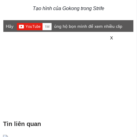
Tạo hình của Gokong trong Strife
Hãy
ủng hộ bọn mình để xem nhiều clip
game mới hơn nhé!
X
Tin liên quan