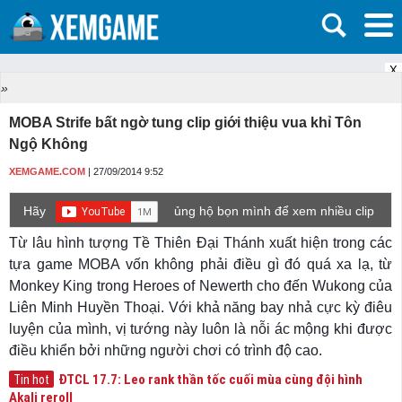
X
»
MOBA Strife bất ngờ tung clip giới thiệu vua khỉ Tôn
Ngộ Không
XEMGAME.COM
| 27/09/2014 9:52
Hãy
ủng hộ bọn mình để xem nhiều clip
game mới hơn nhé!
Từ lâu hình tượng Tề Thiên Đại Thánh xuất hiện trong các
tựa game MOBA vốn không phải điều gì đó quá xa lạ, từ
Monkey King trong Heroes of Newerth cho đến Wukong của
Liên Minh Huyền Thoại. Với khả năng bay nhả cực kỳ điêu
luyện của mình, vị tướng này luôn là nỗi ác mộng khi được
điều khiển bởi những người chơi có trình độ cao.
ĐTCL 17.7: Leo rank thần tốc cuối mùa cùng đội hình
Tin hot
Akali reroll