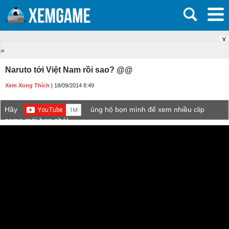
X
»
Naruto tới Việt Nam rồi sao? @@
Xem Xong Thích
| 18/09/2014 8:49
Hãy
ủng hộ bọn mình để xem nhiều clip
game mới hơn nhé!