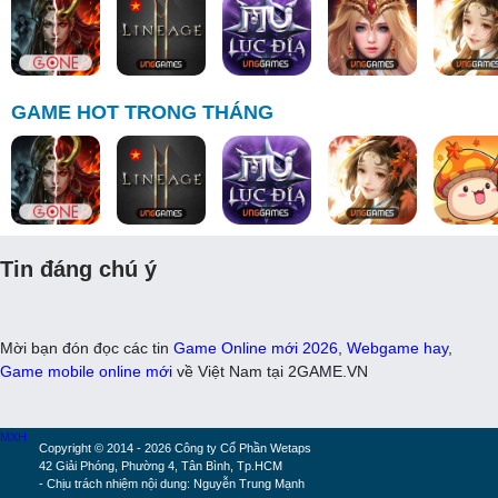
GAME HOT TRONG THÁNG
Tin đáng chú ý
Mời bạn đón đọc các tin
Game Online mới 2026
,
Webgame hay
,
Game mobile online mới
về Việt Nam tại 2GAME.VN
MXH
Copyright © 2014 - 2026 Công ty Cổ Phần Wetaps
42 Giải Phóng, Phường 4, Tân Bình, Tp.HCM
- Chịu trách nhiệm nội dung: Nguyễn Trung Mạnh