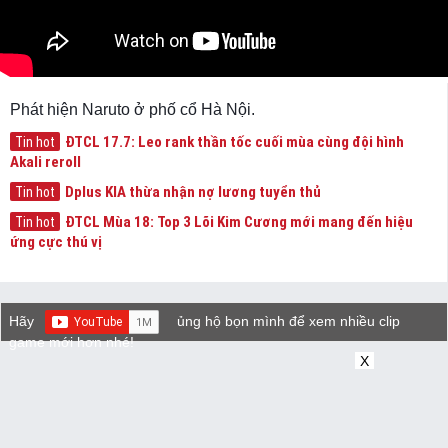
Phát hiện Naruto ở phố cổ Hà Nội.
ĐTCL 17.7: Leo rank thần tốc cuối mùa cùng đội hình
Tin hot
Akali reroll
Dplus KIA thừa nhận nợ lương tuyển thủ
Tin hot
ĐTCL Mùa 18: Top 3 Lõi Kim Cương mới mang đến hiệu
Tin hot
ứng cực thú vị
Hãy
ủng hộ bọn mình để xem nhiều clip
game mới hơn nhé!
X