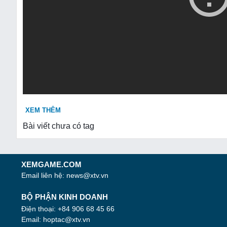
XEM THÊM
Bài viết chưa có tag
XEMGAME.COM
Email liên hệ:
news@xtv.vn
BỘ PHẬN KINH DOANH
Điện thoại: +84 906 68 45 66
Email:
hoptac@xtv.vn