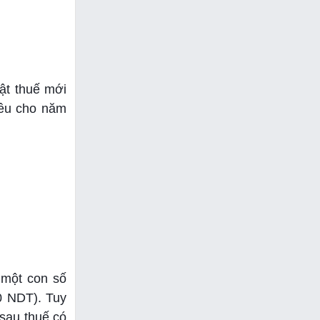
ật thuế mới
đều cho năm
 một con số
0 NDT). Tuy
 sau thuế có