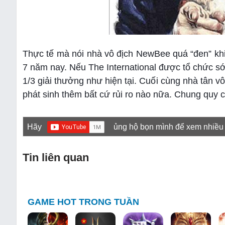
Thực tế mà nói nhà vô địch NewBee quá “đen” kh
7 năm nay. Nếu The International được tổ chức sớ
1/3 giải thưởng như hiện tại. Cuối cùng nhà tân vô
phát sinh thêm bất cứ rủi ro nào nữa. Chung quy cứ
Hãy
ủng hộ bọn mình để xem nhiều
Tin liên quan
GAME HOT TRONG TUẦN