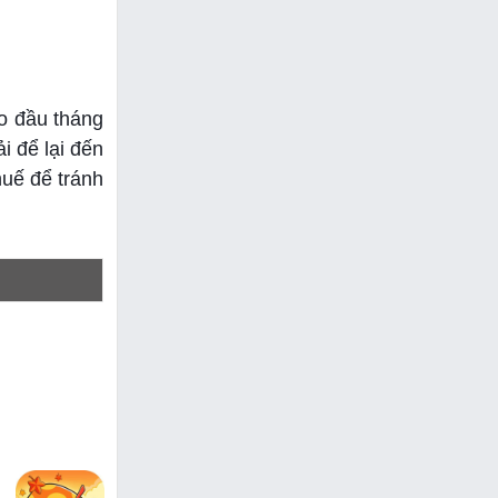
o đầu tháng
i để lại đến
huế để tránh