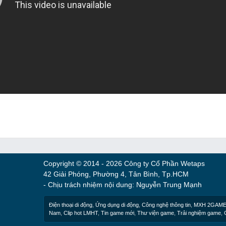
Copyright © 2014 - 2026 Công ty Cổ Phần Wetaps
42 Giải Phóng, Phường 4, Tân Bình, Tp.HCM
- Chịu trách nhiệm nội dung: Nguyễn Trung Mạnh
Điện thoại di động
,
Ứng dụng di động
,
Công nghệ thông tin
,
MXH 2GAM
Nam
,
Clip hot LMHT
,
Tin game mới
,
Thư viện game
,
Trải nghiệm game
,