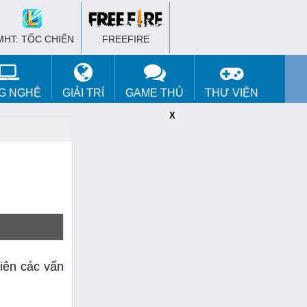
MHT: TỐC CHIẾN
FREEFIRE
G NGHỆ
GIẢI TRÍ
GAME THỦ
THƯ VIỆN
X
X
X
hiên các vấn