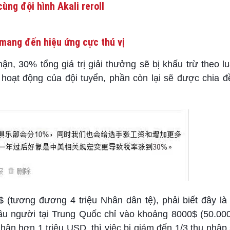
ùng đội hình Akali reroll
mang đến hiệu ứng cực thú vị
, 30% tổng giá trị giải thưởng sẽ bị khấu trừ theo lu
 hoạt động của đội tuyển, phần còn lại sẽ được chia 
(tương đương 4 triệu Nhân dân tệ), phải biết đây là
ầu người tại Trung Quốc chỉ vào khoảng 8000$ (50.00
hận hơn 1 triệu USD, thì việc bị giảm đến 1/3 thu nhập