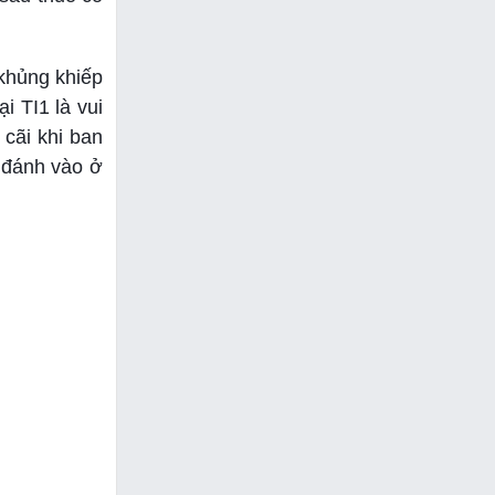
 khủng khiếp
i TI1 là vui
 cãi khi ban
ế đánh vào ở