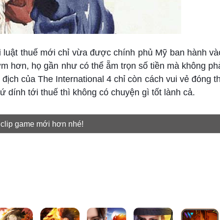
i luật thuế mới chỉ vừa được chính phủ Mỹ ban hành và
m hơn, họ gần như có thể ẵm trọn số tiền mà không phả
 địch của The International 4 chỉ còn cách vui vẻ đóng t
 dính tới thuế thì không có chuyện gì tốt lành cả.
 clip game mới hơn nhé!