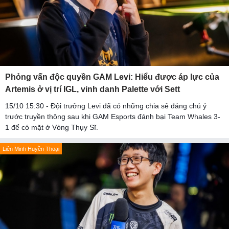
Phỏng vấn độc quyền GAM Levi: Hiểu được áp lực của
Artemis ở vị trí IGL, vinh danh Palette với Sett
15/10 15:30 - Đội trưởng Levi đã có những chia sẻ đáng chú ý
trước truyền thông sau khi GAM Esports đánh bại Team Whales 3-
1 để có mặt ở Vòng Thụy Sĩ.
Liên Minh Huyền Thoại