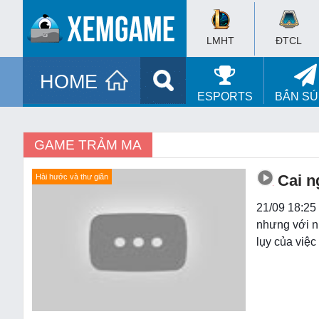
LMHT
ĐTCL
HOME
ESPORTS
BẮN S
GAME TRẢM MA
Cai n
Hài hước và thư giãn
21/09 18:25
nhưng với n
lụy của việ