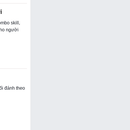
i
mbo skill,
cho người
ối đánh theo