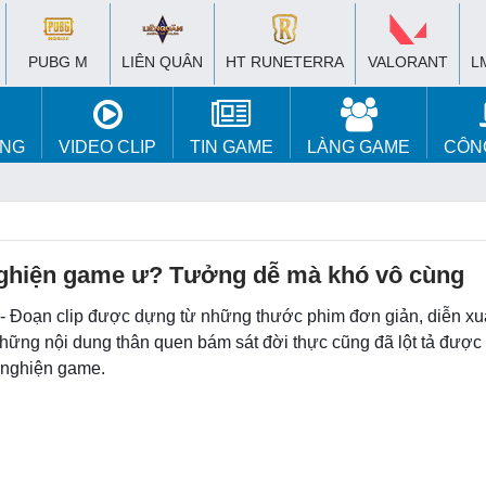
PUBG M
LIÊN QUÂN
HT RUNETERRA
VALORANT
L
ÚNG
VIDEO CLIP
TIN GAME
LÀNG GAME
CÔN
ghiện game ư? Tưởng dễ mà khó vô cùng
 - Đoạn clip được dựng từ những thước phim đơn giản, diễn xu
hững nội dung thân quen bám sát đời thực cũng đã lột tả được
c nghiện game.