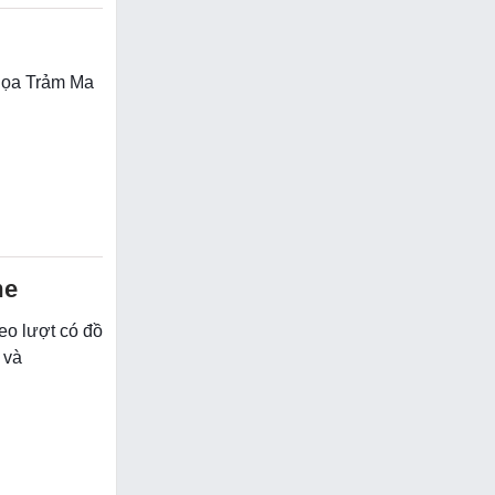
họa Trảm Ma
me
eo lượt có đồ
 và