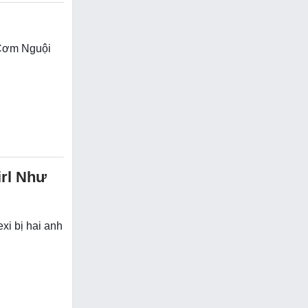
 Cơm Nguội
irl Như
xi bị hai anh