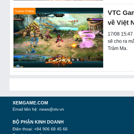
VTC Gam
Game Online
về Việt
17/08 15:47
sẽ cho ra m
Trảm Ma.
XEMGAME.COM
Email liên hệ:
news@xtv.vn
BỘ PHẬN KINH DOANH
Điện thoại: +84 906 68 45 66