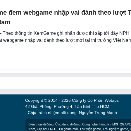
e đem webgame nhập vai đánh theo lượt 
 Nam
 - Theo thông tin XemGame ghi nhận được thì sắp tới đây N
ắt webgame nhập vai đánh theo lượt mới tại thị trường Việt Na
Copyright © 2014 - 2026 Công ty Cổ Phần Wetaps
42 Giải Phóng, Phường 4, Tân Bình, Tp.HCM
- Chịu trách nhiệm nội dung: Nguyễn Trung Mạnh
Điện thoại di động
,
Ứng dụng di động
,
Công nghệ thông tin
,
MXH 2GAM
Nam
,
Clip hot LMHT
,
Tin game mới
,
Thư viện game
,
Trải nghiệm game
,