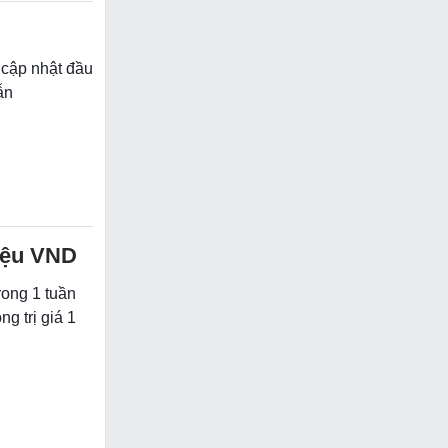
 cập nhật đầu
ẫn
riệu VND
rong 1 tuần
 trị giá 1