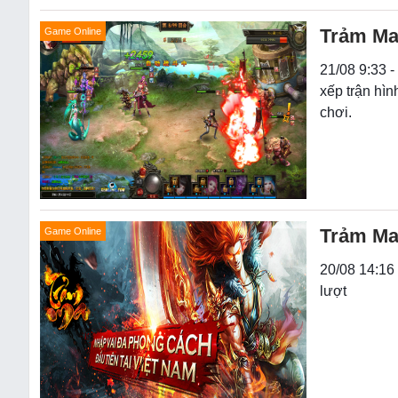
Trảm Ma 
Game Online
21/08 9:33 -
xếp trận hì
chơi.
Trảm Ma
Game Online
20/08 14:16
lượt