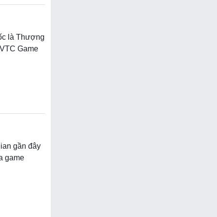
gốc là Thượng
ởi VTC Game
 gian gần đây
ủa game