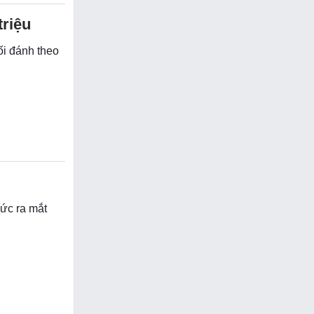
triệu
ối đánh theo
ức ra mắt