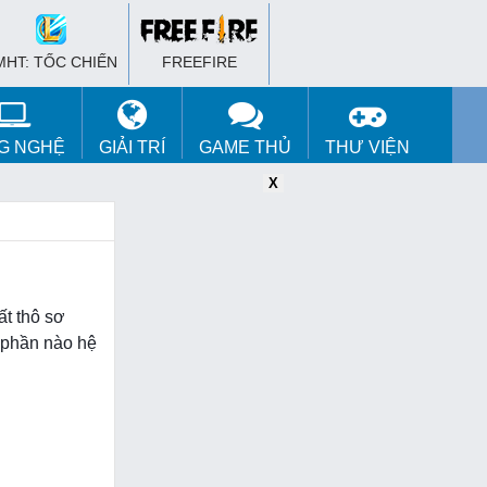
MHT: TỐC CHIẾN
FREEFIRE
G NGHỆ
GIẢI TRÍ
GAME THỦ
THƯ VIỆN
X
X
X
ất thô sơ
 phần nào hệ