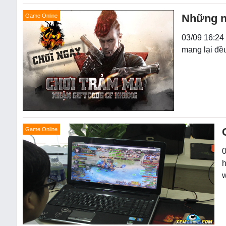
Những n
Game Online
03/09 16:24
mang lại đề
Game Online
0
h