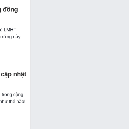
g đồng
thủ LMHT
 tướng này.
 cập nhật
 trong cộng
như thế nào!