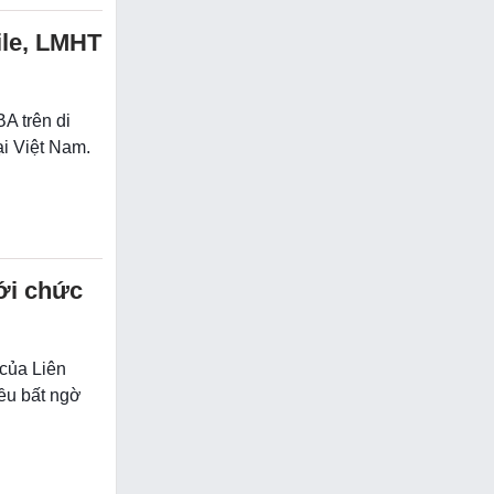
ile, LMHT
A trên di
i Việt Nam.
ới chức
 của Liên
iều bất ngờ