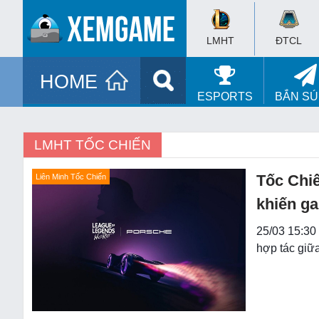
LMHT
ĐTCL
HOME
ESPORTS
BẮN S
LMHT TỐC CHIẾN
Tốc Chiế
Liên Minh Tốc Chiến
khiến g
25/03 15:30
hợp tác giữ