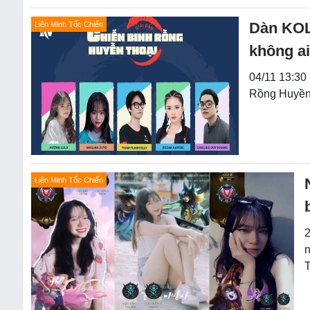
Dàn KOL 
Liên Minh Tốc Chiến
không ai
04/11 13:30 
Rồng Huyền 
Liên Minh Tốc Chiến
2
n
T