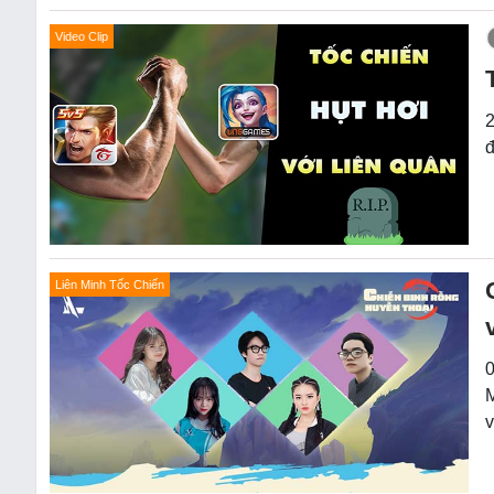
Video Clip
2
đ
Liên Minh Tốc Chiến
0
M
v