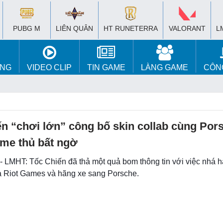
PUBG M
LIÊN QUÂN
HT RUNETERRA
VALORANT
L
ÚNG
VIDEO CLIP
TIN GAME
LÀNG GAME
CÔN
n “chơi lớn” công bố skin collab cùng Por
ame thủ bất ngờ
 - LMHT: Tốc Chiến đã thả một quả bom thông tin với việc nhá 
a Riot Games và hãng xe sang Porsche.