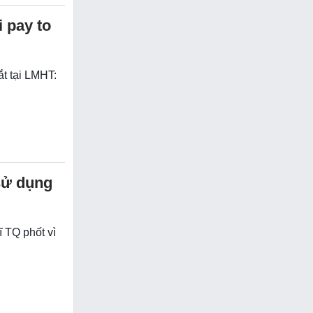
 pay to
ắt tại LMHT:
sử dụng
ĩ TQ phốt vì