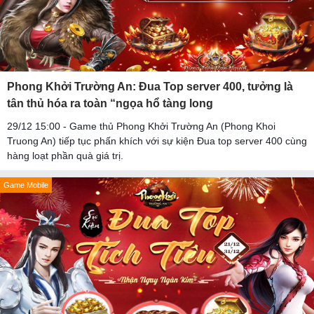
Phong Khởi Trường An: Đua Top server 400, tưởng là
tân thủ hóa ra toàn “ngọa hổ tàng long
29/12 15:00 - Game thủ Phong Khởi Trường An (Phong Khoi
Truong An) tiếp tục phấn khích với sự kiện Đua top server 400 cùng
hàng loạt phần quà giá trị.
Game Mobile