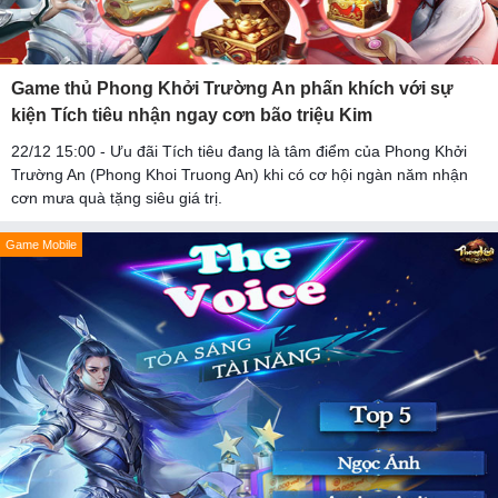
Game thủ Phong Khởi Trường An phấn khích với sự
kiện Tích tiêu nhận ngay cơn bão triệu Kim
22/12 15:00 - Ưu đãi Tích tiêu đang là tâm điểm của Phong Khởi
Trường An (Phong Khoi Truong An) khi có cơ hội ngàn năm nhận
cơn mưa quà tặng siêu giá trị.
Game Mobile