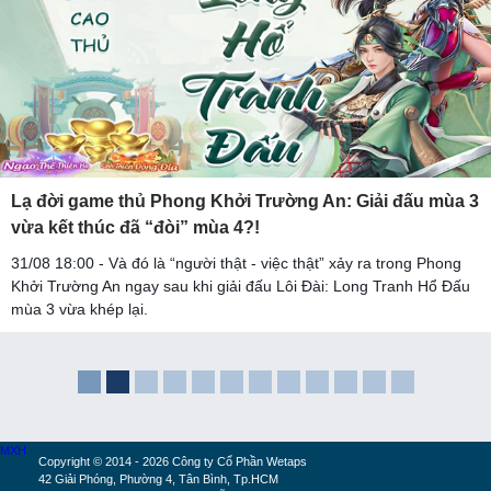
Lạ đời game thủ Phong Khởi Trường An: Giải đấu mùa 3
vừa kết thúc đã “đòi” mùa 4?!
31/08 18:00 - Và đó là “người thật - việc thật” xảy ra trong Phong
Khởi Trường An ngay sau khi giải đấu Lôi Đài: Long Tranh Hổ Đấu
mùa 3 vừa khép lại.
MXH
Copyright © 2014 - 2026 Công ty Cổ Phần Wetaps
42 Giải Phóng, Phường 4, Tân Bình, Tp.HCM