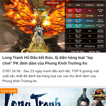
Long Tranh Hổ Đấu kết thúc, lộ diện hàng loạt “tay
chơi” PK đình đám của Phong Khởi Trường An
27/07 16:30 - Sau 23 ngày tranh đấu kịch liệt, TOP 8 gương mặt
xuất sắc nhất đã đánh bại hàng loạt các cao thủ đình đám của
Phong Khởi Trường An.
Game Mobile