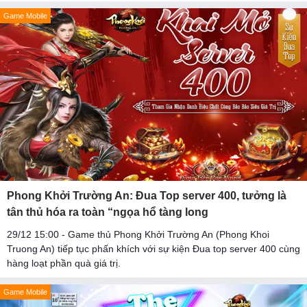
Game Mobile
Phong Khởi Trường An: Đua Top server 400, tưởng là
tân thủ hóa ra toàn “ngọa hổ tàng long
29/12 15:00 - Game thủ Phong Khởi Trường An (Phong Khoi
Truong An) tiếp tục phấn khích với sự kiện Đua top server 400 cùng
hàng loạt phần quà giá trị.
Game Mobile