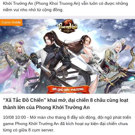
Khởi Trường An (Phong Khoi Truong An) vẫn luôn có được những
niềm vui nho nhỏ từ cộng đồng.
Game Mobile
“Xã Tắc Đồ Chiến” khai mở, đại chiến 8 châu cùng loạt
thành lớn của Phong Khởi Trường An
10/08 10:00 - Mở màn cho tháng 8 đầy sôi động, đội ngũ phát triển
game Phong Khởi Trường An đã kích hoạt sự kiện đại chiến chưa
từng có giữa 8 cụm server.