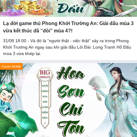
Lạ đời game thủ Phong Khởi Trường An: Giải đấu mùa 3
vừa kết thúc đã “đòi” mùa 4?!
31/08 18:00 - Và đó là “người thật - việc thật” xảy ra trong Phong
Khởi Trường An ngay sau khi giải đấu Lôi Đài: Long Tranh Hổ Đấu
mùa 3 vừa khép lại.
Game Mobile