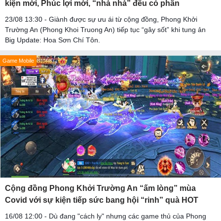
kiện mới, Phúc lợi mới, “nhà nhà” đều có phần
23/08 13:30 - Giành được sự ưu ái từ cộng đồng, Phong Khởi
Trường An (Phong Khoi Truong An) tiếp tục “gây sốt” khi tung ản
Big Update: Hoa Sơn Chí Tôn.
Game Mobile
Cộng đồng Phong Khởi Trường An “ấm lòng” mùa
Covid với sự kiện tiếp sức bang hội “rinh” quà HOT
16/08 12:00 - Dù đang "cách ly" nhưng các game thủ của Phong