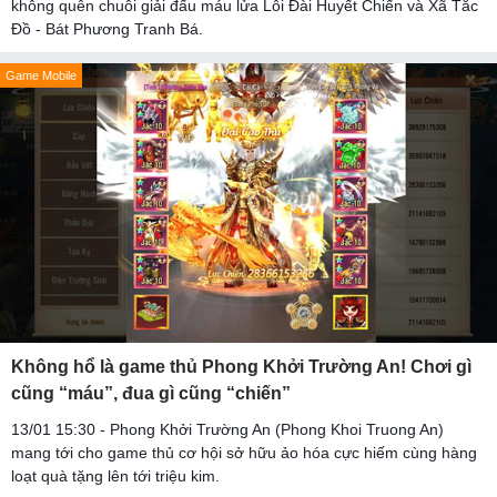
không quên chuỗi giải đấu máu lửa Lôi Đài Huyết Chiến và Xã Tắc
Đồ - Bát Phương Tranh Bá.
Game Mobile
Không hổ là game thủ Phong Khởi Trường An! Chơi gì
cũng “máu”, đua gì cũng “chiến”
13/01 15:30 - Phong Khởi Trường An (Phong Khoi Truong An)
mang tới cho game thủ cơ hội sở hữu ảo hóa cực hiếm cùng hàng
loạt quà tặng lên tới triệu kim.