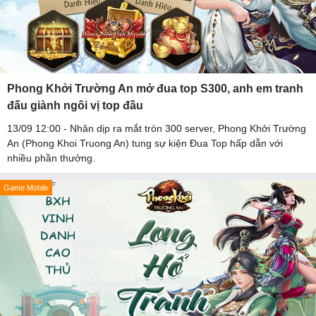
Phong Khởi Trường An mở đua top S300, anh em tranh
đấu giành ngôi vị top đầu
13/09 12:00 - Nhân dịp ra mắt tròn 300 server, Phong Khởi Trường
An (Phong Khoi Truong An) tung sự kiện Đua Top hấp dẫn với
nhiều phần thưởng.
Game Mobile