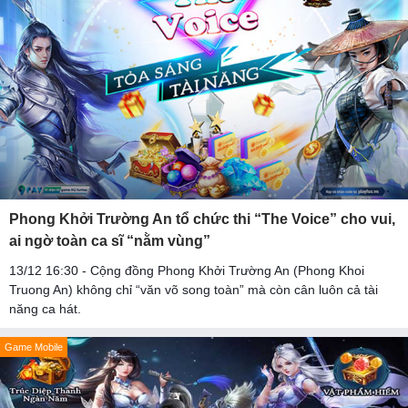
Phong Khởi Trường An tổ chức thi “The Voice” cho vui,
ai ngờ toàn ca sĩ “nằm vùng”
13/12 16:30 - Cộng đồng Phong Khởi Trường An (Phong Khoi
Truong An) không chỉ “văn võ song toàn” mà còn cân luôn cả tài
năng ca hát.
Game Mobile