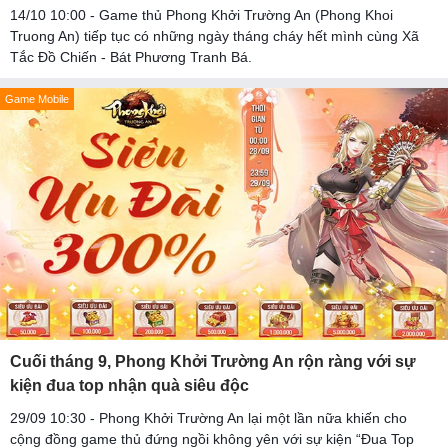
14/10 10:00 - Game thủ Phong Khởi Trường An (Phong Khoi
Truong An) tiếp tục có những ngày tháng cháy hết mình cùng Xã
Tắc Đồ Chiến - Bát Phương Tranh Bá.
Game Mobile
Cuối tháng 9, Phong Khởi Trường An rộn ràng với sự
kiện đua top nhận quà siêu độc
29/09 10:30 - Phong Khởi Trường An lại một lần nữa khiến cho
cộng đồng game thủ đứng ngồi không yên với sự kiện “Đua Top