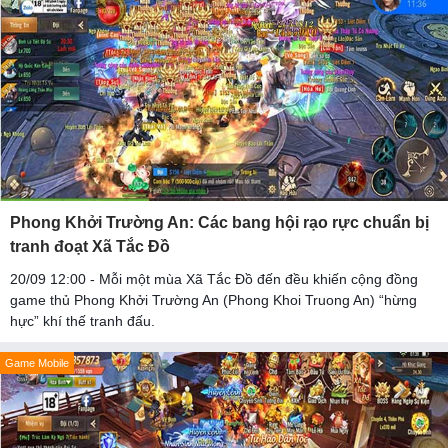
Phong Khởi Trường An: Các bang hội rạo rực chuẩn bị
tranh đoạt Xã Tắc Đồ
20/09 12:00 - Mỗi một mùa Xã Tắc Đồ đến đều khiến cộng đồng
game thủ Phong Khởi Trường An (Phong Khoi Truong An) “hừng
hực” khí thế tranh đấu.
Game Mobile