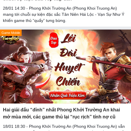
28/01 14:30 - Phong Khởi Trường An (Phong Khoi Truong An)
mang tới chuỗi sự kiện đặc sắc Tân Niên Hái Lộc - Vạn Sự Như Ý
khiến game thủ “quẩy” tưng bừng.
Game Mobile
Hai giải đấu “đỉnh” nhất Phong Khởi Trường An khai
mở mùa mới, các game thủ lại “rục rịch” tính nợ cũ
18/01 18:30 - Phong Khởi Trường An (Phong Khoi Truong An) vẫn