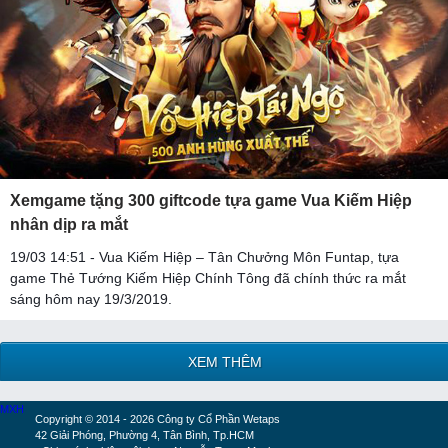
Xemgame tặng 300 giftcode tựa game Vua Kiếm Hiệp
nhân dịp ra mắt
19/03 14:51 - Vua Kiếm Hiệp – Tân Chưởng Môn Funtap, tựa
game Thẻ Tướng Kiếm Hiệp Chính Tông đã chính thức ra mắt
sáng hôm nay 19/3/2019.
XEM THÊM
MXH
Copyright © 2014 - 2026 Công ty Cổ Phần Wetaps
42 Giải Phóng, Phường 4, Tân Bình, Tp.HCM