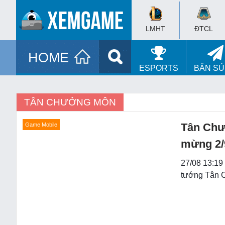
LMHT
ĐTCL
HOME
ESPORTS
BẮN S
TÂN CHƯỞNG MÔN
Tân Chư
Game Mobile
mừng 2/
27/08 13:19
tướng Tân C