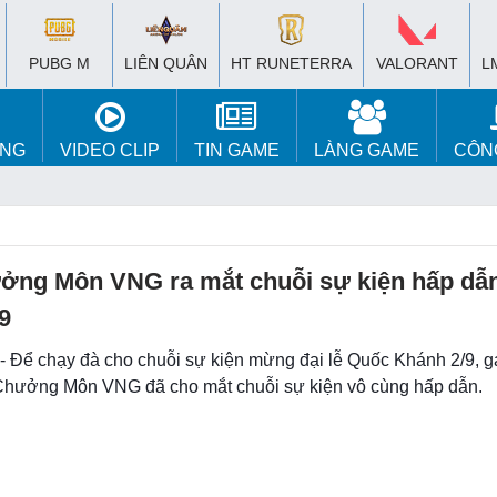
PUBG M
LIÊN QUÂN
HT RUNETERRA
VALORANT
L
ÚNG
VIDEO CLIP
TIN GAME
LÀNG GAME
CÔN
ởng Môn VNG ra mắt chuỗi sự kiện hấp dẫ
9
 - Để chạy đà cho chuỗi sự kiện mừng đại lễ Quốc Khánh 2/9, 
hưởng Môn VNG đã cho mắt chuỗi sự kiện vô cùng hấp dẫn.