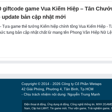
0 giftcode game Vua Kiếm Hiệp – Tân Chư
 update bản cập nhật mới
 - Tựa game thẻ tướng Kiếm hiệp chính tông Vua Kiếm Hiệp -
hức tung bản cập nhật chất lừ mang tên Phong Vân Hiệp Nữ Lệ
Copyright © 2014 - 2026 Công ty Cổ Phần Wetaps
42 Giải Phóng, Phường 4, Tân Bình, Tp.HCM
- Chịu trách nhiệm nội dung: Nguyễn Trung Mạnh
Điện thoại di động
,
Ứng dụng di động
,
Công nghệ thông tin
,
MXH 2GAM
Nam
,
Clip hot LMHT
,
Tin game mới
,
Thư viện game
,
Trải nghiệm game
,