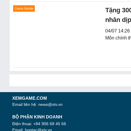
Tặng 30
Game Mobile
nhân dịp
04/07 14:26
Môn chính t
XEMGAME.COM
Email liên hệ:
news@xtv.vn
BỘ PHẬN KINH DOANH
Điện thoại: +84 906 68 45 66
Email:
hoptac@xtv.vn