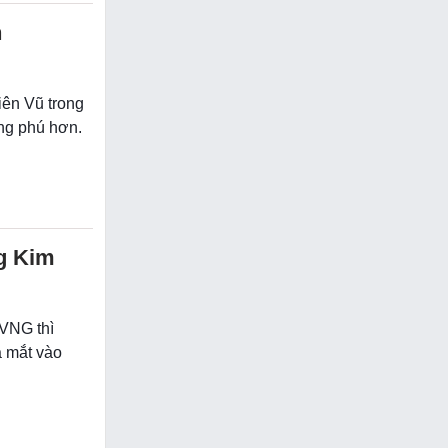
n
iên Vũ trong
ng phú hơn.
g Kim
VNG thì
 mắt vào