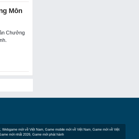
ởng Môn
 Tân Chưởng
nh.
E
,
Webgame mới về Việt Nam
,
Game mobile mới về Việt Nam
,
Game mới về Việt
Game mới nhất 2026
,
Game mới phát hành