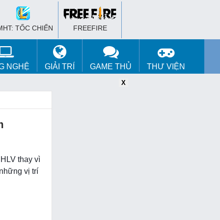
MHT: TỐC CHIẾN
FREEFIRE
G NGHỆ
GIẢI TRÍ
GAME THỦ
THƯ VIỆN
X
X
X
m
 HLV thay vì
hững vị trí