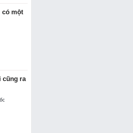
g có một
i cũng ra
uốc