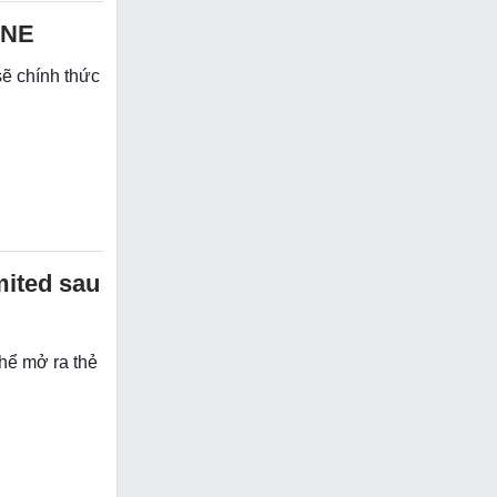
INE
ẽ chính thức
mited sau
hể mở ra thẻ