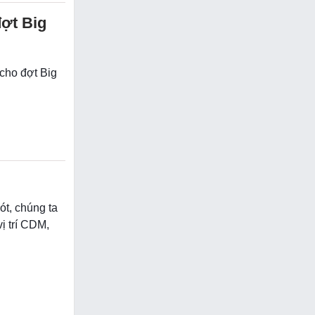
đợt Big
 cho đợt Big
ót, chúng ta
ị trí CDM,