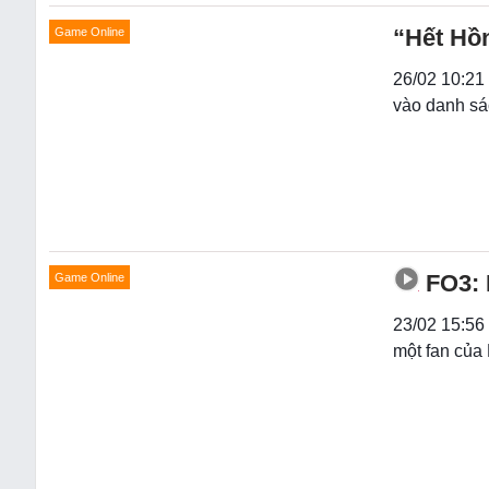
“Hết Hồ
Game Online
26/02 10:21 
vào danh sác
FO3: 
Game Online
23/02 15:56
một fan của