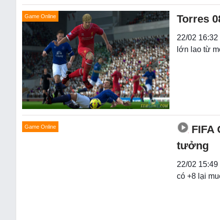
Torres 0
Game Online
22/02 16:32 
lớn lao từ m
FIFA 
Game Online
tưởng
22/02 15:49 
có +8 lại mu