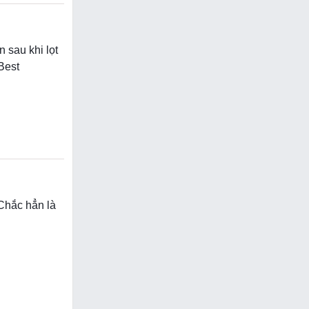
 sau khi lọt
Best
Chắc hẳn là