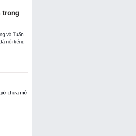
 trong
ợng và Tuấn
á nổi tiếng
 giờ chưa mở