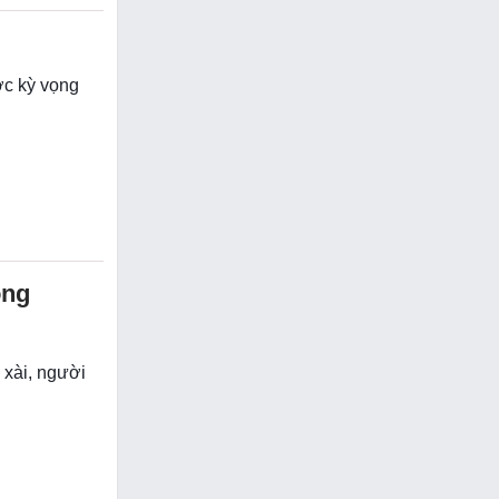
ợc kỳ vọng
ông
 xài, người