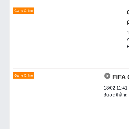
Game Online
1
A
F
FIFA 
Game Online
18/02 11:41
được thằng 