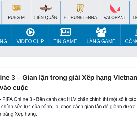
PUBG M
LIÊN QUÂN
HT RUNETERRA
VALORANT
L
ÚNG
VIDEO CLIP
TIN GAME
LÀNG GAME
CÔN
ine 3 – Gian lận trong giải Xếp hạng Vietna
 vào cuộc
- FIFA Online 3 - Bên cạnh các HLV chân chính thì một số ít các
 chính sức lực của mình, lại chọn cách gian lận để giành được n
ên bảng Xếp hạng.