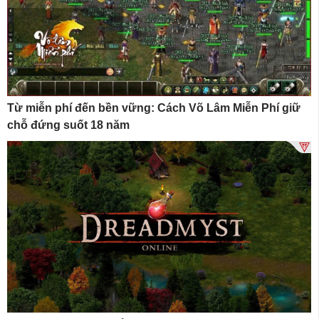
Từ miễn phí đến bền vững: Cách Võ Lâm Miễn Phí giữ
chỗ đứng suốt 18 năm