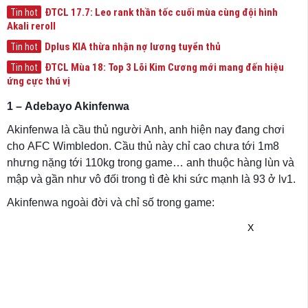
ĐTCL 17.7: Leo rank thần tốc cuối mùa cùng đội hình
Tin hot
Akali reroll
Dplus KIA thừa nhận nợ lương tuyển thủ
Tin hot
ĐTCL Mùa 18: Top 3 Lõi Kim Cương mới mang đến hiệu
Tin hot
ứng cực thú vị
1 – Adebayo Akinfenwa
Akinfenwa là cầu thủ người Anh, anh hiện nay đang chơi
cho AFC Wimbledon. Cầu thủ này chỉ cao chưa tới 1m8
nhưng nặng tới 110kg trong game… anh thuộc hàng lùn và
mập và gần như vô đối trong tì đè khi sức mạnh là 93 ở lv1.
Akinfenwa ngoài đời và chỉ số trong game:
X