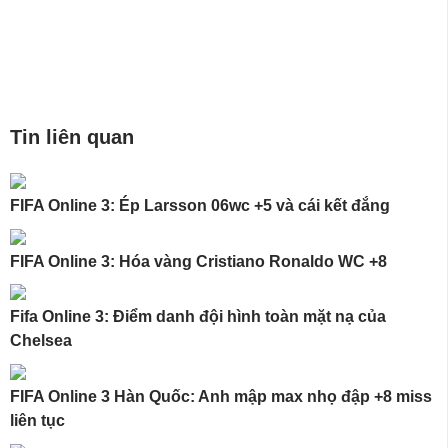
Tin liên quan
FIFA Online 3: Ép Larsson 06wc +5 và cái kết đắng
FIFA Online 3: Hóa vàng Cristiano Ronaldo WC +8
Fifa Online 3: Điểm danh đội hình toàn mặt nạ của
Chelsea
FIFA Online 3 Hàn Quốc: Anh mập max nhọ đập +8 miss
liên tục