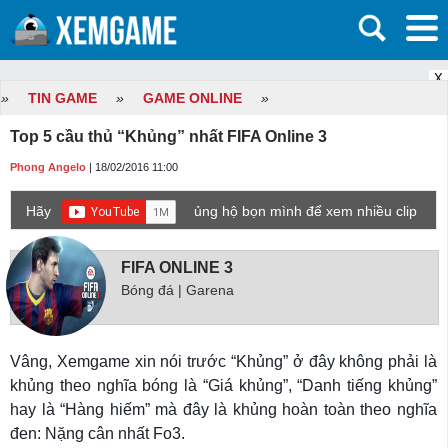
X
»
TIN GAME
»
GAME ONLINE
»
Top 5 cầu thủ “Khủng” nhất FIFA Online 3
Phong Angelo
| 18/02/2016 11:00
Hãy
ủng hộ bọn mình để xem nhiều clip
game mới hơn nhé!
FIFA ONLINE 3
Bóng đá | Garena
Vâng, Xemgame xin nói trước “Khủng” ở đây không phải là
khủng theo nghĩa bóng là “Giá khủng”, “Danh tiếng khủng”
hay là “Hàng hiếm” mà đây là khủng hoàn toàn theo nghĩa
đen: Nặng cân nhất Fo3.