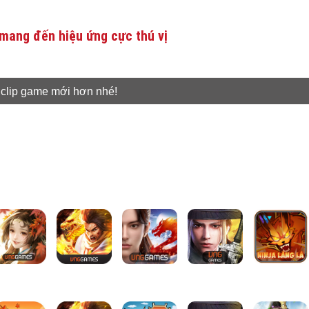
mang đến hiệu ứng cực thú vị
 clip game mới hơn nhé!