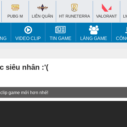
PUBG M
LIÊN QUÂN
HT RUNETERRA
VALORANT
L
ÚNG
VIDEO CLIP
TIN GAME
LÀNG GAME
CÔN
c siêu nhân :'(
 clip game mới hơn nhé!