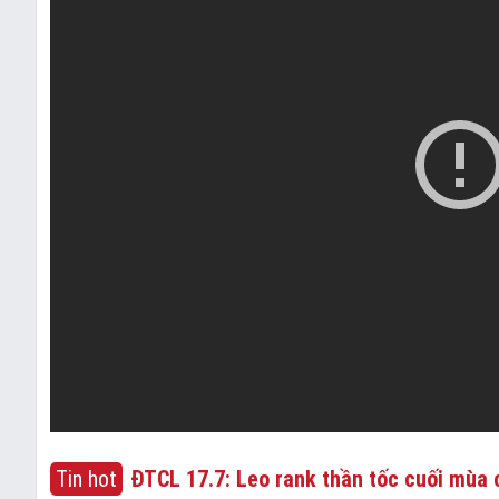
Tin hot
ĐTCL 17.7: Leo rank thần tốc cuối mùa c