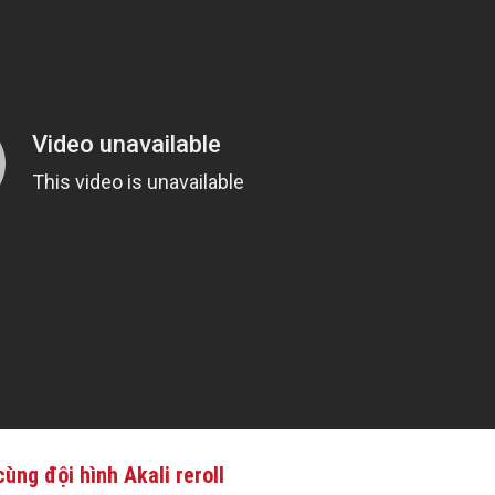
ùng đội hình Akali reroll