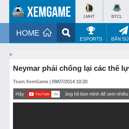
LMHT
ĐTCL
HOME
ESPORTS
BẮN S
»
Neymar phải chống lại các thế lự
Team XemGame
| 09/07/2014 10:20
Hãy
ủng hộ bọn mình để xem nhiều