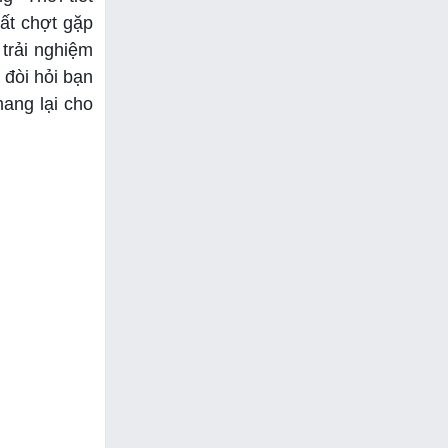
ất chợt gặp
trải nghiệm
 đòi hỏi bạn
ang lại cho