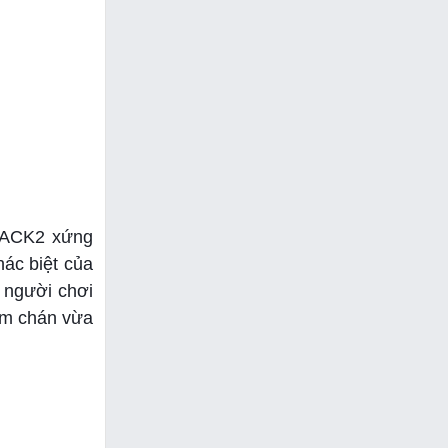
 CACK2 xứng
hác biệt của
 người chơi
hàm chán vừa