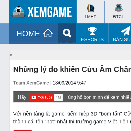
LMHT
ĐTCL
HOME
ESPORTS
BẮN S
»
Những lý do khiến Cửu Âm Chân K
Team XemGame
| 18/09/2014 9:47
Hãy
ủng hộ bọn mình để xem nhiề
Với nền tảng là game kiếm hiệp 3D “bom tấn” Cử
thành cái tên “hot” nhất thị trường game Việt hiệ