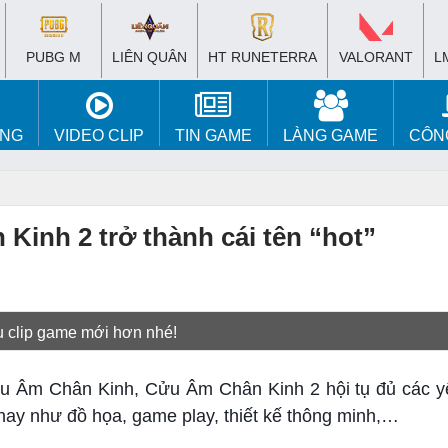
PUBG M
LIÊN QUÂN
HT RUNETERRA
VALORANT
L
ÚNG
VIDEO CLIP
TIN GAME
LÀNG GAME
CÔN
inh 2 trở thành cái tên “hot”
u clip game mới hơn nhé!
u Âm Chân Kinh, Cửu Âm Chân Kinh 2 hội tụ đủ các yế
n nay như đồ họa, game play, thiết kế thông minh,…