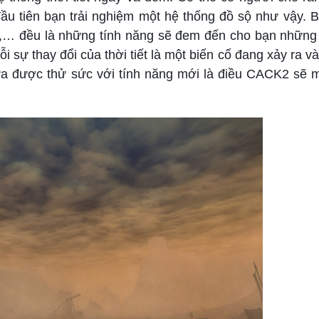
ầu tiên bạn trải nghiệm một hệ thống đồ sộ như vậy. B
… đều là những tính năng sẽ đem đến cho bạn những 
i sự thay đổi của thời tiết là một biến cố đang xảy ra và
 được thử sức với tính năng mới là điều CACK2 sẽ m