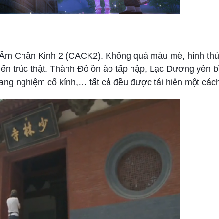
ửu Âm Chân Kinh 2 (CACK2). Không quá màu mè, hình thứ
n trúc thật. Thành Đô ồn ào tấp nập, Lạc Dương yên b
rang nghiệm cổ kính,… tất cả đều được tái hiện một các