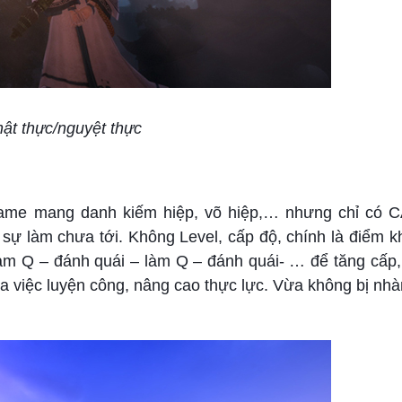
ật thực/nguyệt thực
a game mang danh kiếm hiệp, võ hiệp,… nhưng chỉ có
sự làm chưa tới. Không Level, cấp độ, chính là điểm k
àm Q – đánh quái – làm Q – đánh quái- … để tăng cấp,
ua việc luyện công, nâng cao thực lực. Vừa không bị n