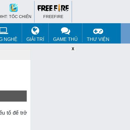
MHT: TỐC CHIẾN
FREEFIRE
G NGHỆ
GIẢI TRÍ
GAME THỦ
THƯ VIỆN
X
X
X
u tố để trở