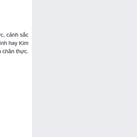
c, cảnh sắc
ình hay Kim
h chân thực.