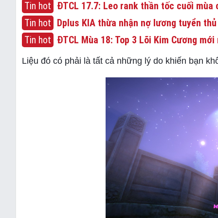
Tin hot
ĐTCL 17.7: Leo rank thần tốc cuối mùa c
Tin hot
Dplus KIA thừa nhận nợ lương tuyển thủ
Tin hot
ĐTCL Mùa 18: Top 3 Lõi Kim Cương mới 
Liệu đó có phải là tất cả những lý do khiến bạn k