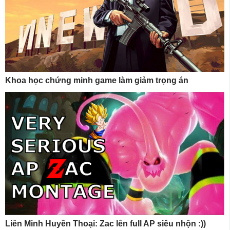
Khoa học chứng minh game làm giảm trọng án
Liên Minh Huyền Thoại: Zac lên full AP siêu nhộn :))