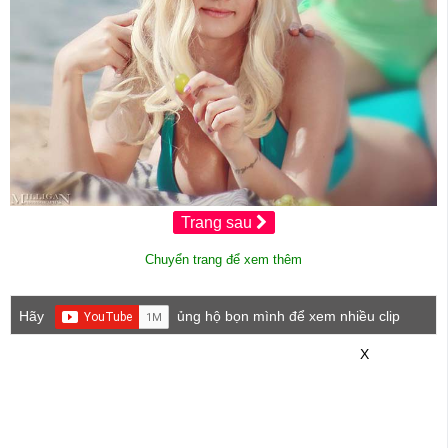
Trang sau
Chuyển trang để xem thêm
Hãy
ủng hộ bọn mình để xem nhiều clip
game mới hơn nhé!
X