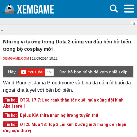
X
»
Những vị tướng trong Dota 2 cùng vui đùa bên bờ biển
trong bộ cosplay mới
XEMGAME.COM
| 17/09/2014 10:12
Hãy
ủng hộ bọn mình để xem nhiều clip
game mới hơn nhé!
Wind Runner, Jaina Proudmoore và Lina đã có một buổi dã
ngoại khá tuyệt vời bên bở biển.
ĐTCL 17.7: Leo rank thần tốc cuối mùa cùng đội hình
Tin hot
Akali reroll
Dplus KIA thừa nhận nợ lương tuyển thủ
Tin hot
ĐTCL Mùa 18: Top 3 Lõi Kim Cương mới mang đến hiệu
Tin hot
ứng cực thú vị