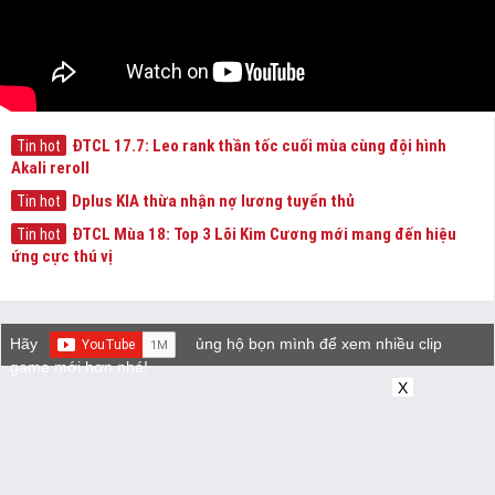
ĐTCL 17.7: Leo rank thần tốc cuối mùa cùng đội hình
Tin hot
Akali reroll
Dplus KIA thừa nhận nợ lương tuyển thủ
Tin hot
ĐTCL Mùa 18: Top 3 Lõi Kim Cương mới mang đến hiệu
Tin hot
ứng cực thú vị
Hãy
ủng hộ bọn mình để xem nhiều clip
game mới hơn nhé!
X