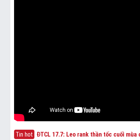
Tin hot
ĐTCL 17.7: Leo rank thần tốc cuối mùa c