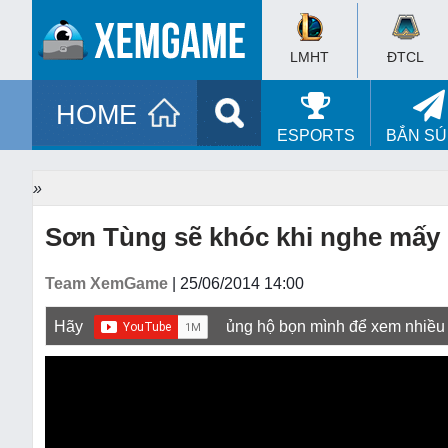
LMHT
ĐTCL
HOME
ESPORTS
BẮN S
»
Sơn Tùng sẽ khóc khi nghe mấy
Team XemGame
| 25/06/2014 14:00
Hãy
ủng hộ bọn mình để xem nhiều