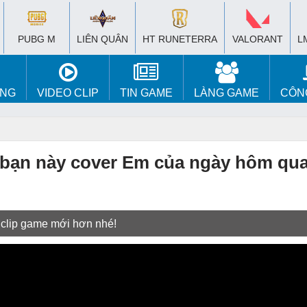
PUBG M
LIÊN QUÂN
HT RUNETERRA
VALORANT
L
ÚNG
VIDEO CLIP
TIN GAME
LÀNG GAME
CÔN
 bạn này cover Em của ngày hôm qua
 clip game mới hơn nhé!