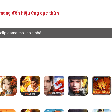
mang đến hiệu ứng cực thú vị
 clip game mới hơn nhé!