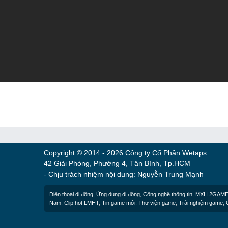
Copyright © 2014 - 2026 Công ty Cổ Phần Wetaps
42 Giải Phóng, Phường 4, Tân Bình, Tp.HCM
- Chịu trách nhiệm nội dung: Nguyễn Trung Mạnh
Điện thoại di động
,
Ứng dụng di động
,
Công nghệ thông tin
,
MXH 2GAM
Nam
,
Clip hot LMHT
,
Tin game mới
,
Thư viện game
,
Trải nghiệm game
,