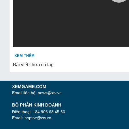
XEM THÊM
Bài viết chưa có tag
XEMGAME.COM
Email liên hệ:
news@xtv.vn
BỘ PHẬN KINH DOANH
Điện thoại: +84 906 68 45 66
Email:
hoptac@xtv.vn