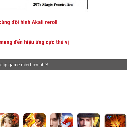
ùng đội hình Akali reroll
mang đến hiệu ứng cực thú vị
 clip game mới hơn nhé!