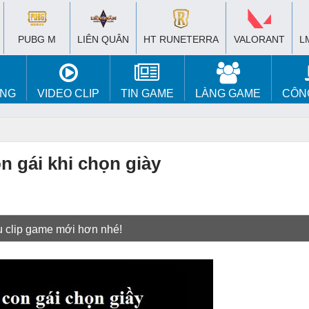
PUBG M
LIÊN QUÂN
HT RUNETERRA
VALORANT
L
ÚNG
VIDEO CLIP
TIN GAME
LÀNG GAME
CÔN
n gái khi chọn giày
u clip game mới hơn nhé!