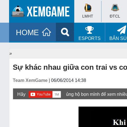
LMHT
ĐTCL
HOME
ESPORTS
BẮN S
»
Sự khác nhau giữa con trai vs co
Team XemGame
| 06/06/2014 14:38
Hãy
ủng hộ bọn mình để xem nhiề