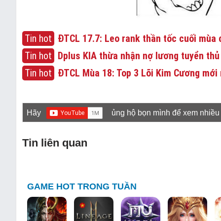
Tin hot
ĐTCL 17.7: Leo rank thần tốc cuối mùa c
Tin hot
Dplus KIA thừa nhận nợ lương tuyển thủ
Tin hot
ĐTCL Mùa 18: Top 3 Lõi Kim Cương mới 
Hãy
ủng hộ bọn mình để xem nhiều
Tin liên quan
GAME HOT TRONG TUẦN