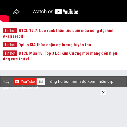
ĐTCL 17.7: Leo rank thần tốc cuối mùa cùng đội hình
Tin hot
Akali reroll
Dplus KIA thừa nhận nợ lương tuyển thủ
Tin hot
ĐTCL Mùa 18: Top 3 Lõi Kim Cương mới mang đến hiệu
Tin hot
ứng cực thú vị
Hãy
ủng hộ bọn mình để xem nhiều clip
game mới hơn nhé!
X