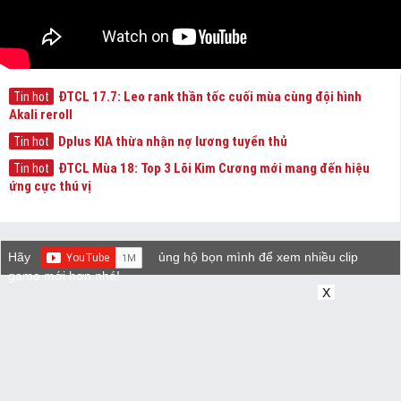
ĐTCL 17.7: Leo rank thần tốc cuối mùa cùng đội hình
Tin hot
Akali reroll
Dplus KIA thừa nhận nợ lương tuyển thủ
Tin hot
ĐTCL Mùa 18: Top 3 Lõi Kim Cương mới mang đến hiệu
Tin hot
ứng cực thú vị
Hãy
ủng hộ bọn mình để xem nhiều clip
game mới hơn nhé!
X