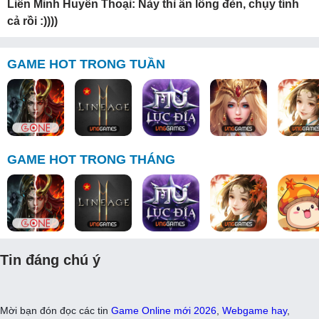
Liên Minh Huyền Thoại: Này thì ấn lồng đèn, chụy tính
cả rồi :))))
GAME HOT TRONG TUẦN
GAME HOT TRONG THÁNG
Tin đáng chú ý
Mời bạn đón đọc các tin
Game Online mới 2026
,
Webgame hay
,