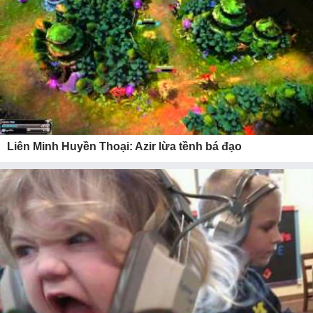
Liên Minh Huyền Thoại: Azir lừa tềnh bá đạo