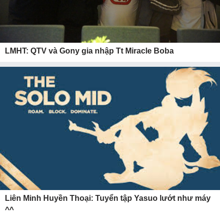
LMHT: QTV và Gony gia nhập Tt Miracle Boba
Liên Minh Huyền Thoại: Tuyển tập Yasuo lướt như máy
^^