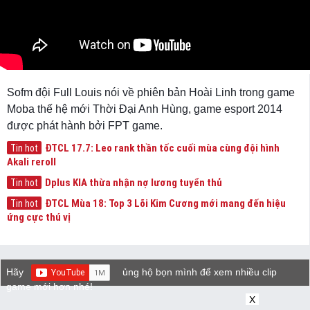
Sofm đội Full Louis nói về phiên bản Hoài Linh trong game
Moba thế hệ mới Thời Đại Anh Hùng, game esport 2014
được phát hành bởi FPT game.
ĐTCL 17.7: Leo rank thần tốc cuối mùa cùng đội hình
Tin hot
Akali reroll
Dplus KIA thừa nhận nợ lương tuyển thủ
Tin hot
ĐTCL Mùa 18: Top 3 Lõi Kim Cương mới mang đến hiệu
Tin hot
ứng cực thú vị
Hãy
ủng hộ bọn mình để xem nhiều clip
game mới hơn nhé!
X