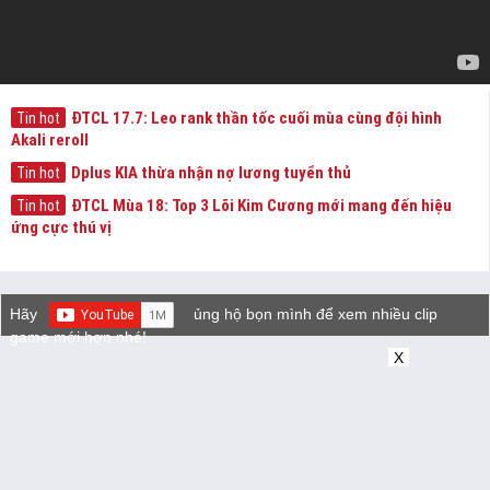
ĐTCL 17.7: Leo rank thần tốc cuối mùa cùng đội hình
Tin hot
Akali reroll
Dplus KIA thừa nhận nợ lương tuyển thủ
Tin hot
ĐTCL Mùa 18: Top 3 Lõi Kim Cương mới mang đến hiệu
Tin hot
ứng cực thú vị
Hãy
ủng hộ bọn mình để xem nhiều clip
game mới hơn nhé!
X