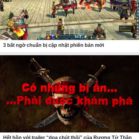
3 bất ngờ chuẩn bị cập nhật phiên bản mới
Hết hồn với trailer “dọa chút thôi” của Rương Tử Thần