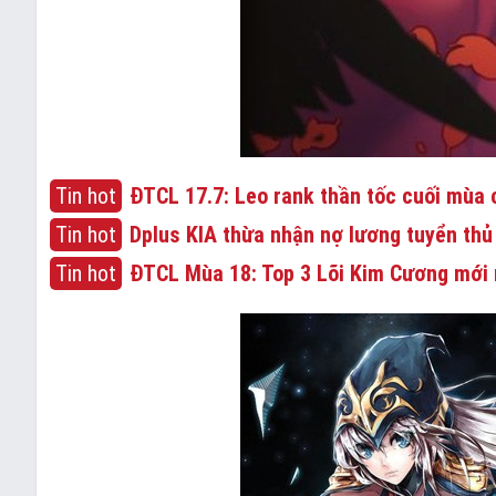
Tin hot
ĐTCL 17.7: Leo rank thần tốc cuối mùa c
Tin hot
Dplus KIA thừa nhận nợ lương tuyển thủ
Tin hot
ĐTCL Mùa 18: Top 3 Lõi Kim Cương mới 