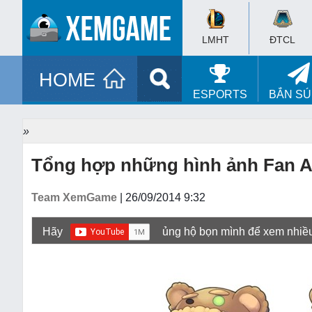
LMHT
ĐTCL
HOME
ESPORTS
BẮN S
»
Tổng hợp những hình ảnh Fan Ar
Team XemGame
| 26/09/2014 9:32
Hãy
ủng hộ bọn mình để xem nhiề