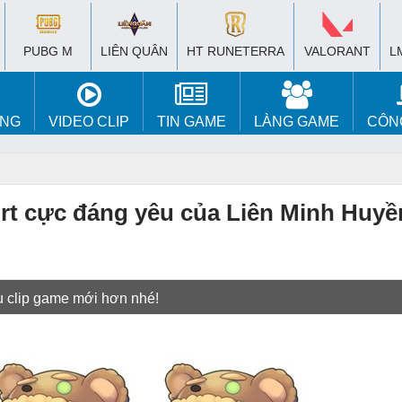
PUBG M
LIÊN QUÂN
HT RUNETERRA
VALORANT
L
ÚNG
VIDEO CLIP
TIN GAME
LÀNG GAME
CÔN
t cực đáng yêu của Liên Minh Huyề
u clip game mới hơn nhé!