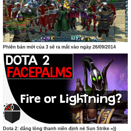
Phiên bản mới của 3 sẽ ra mắt vào ngày 26/09/2014
Dota 2: đắng lòng thanh niên định né Sun Strike =))