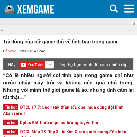
X
»
Trải lòng của nữ game thủ về tình bạn trong game
Cá Vàng
| 23/09/2014 11:42
Hãy
ủng hộ bọn mình để xem nhiều clip
game mới hơn nhé!
“Có lẽ nhiều người coi tình bạn trong game chỉ như
nước chảy mây trôi và không nên quá chú trọng.
Nhưng với mình thế giới game là ảo, nhưng tình cảm lại
rất thật…”
ĐTCL 17.7: Leo rank thần tốc cuối mùa cùng đội hình
Tin hot
Akali reroll
Dplus KIA thừa nhận nợ lương tuyển thủ
Tin hot
ĐTCL Mùa 18: Top 3 Lõi Kim Cương mới mang đến hiệu
Tin hot