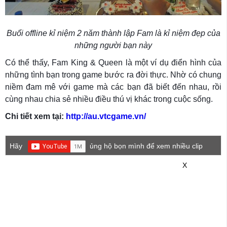
Buổi offline kỉ niệm 2 năm thành lập Fam là kỉ niệm đẹp của
những người bạn này
Có thể thấy, Fam King & Queen là một ví dụ điển hình của
những tình bạn trong game bước ra đời thực. Nhờ có chung
niềm đam mê với game mà các bạn đã biết đến nhau, rồi
cùng nhau chia sẻ nhiều điều thú vị khác trong cuộc sống.
Chi tiết xem tại:
http://au.vtcgame.vn/
Hãy
ủng hộ bọn mình để xem nhiều clip
game mới hơn nhé!
X