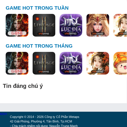
GAME HOT TRONG TUẦN
GAME HOT TRONG THÁNG
Tin đáng chú ý
MXH
Copyright © 2014 - 2026 Công ty Cổ Phần Wetaps
42 Giải Phóng, Phường 4, Tân Bình, Tp.HCM
- Chịu trách nhiệm nội dung: Nguyễn Trung Mạnh