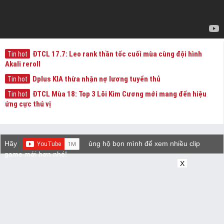
ĐTCL 17.7: Leo rank thần tốc cuối mùa cùng đội hình
Tin hot
Akali reroll
Dplus KIA thừa nhận nợ lương tuyển thủ
Tin hot
ĐTCL Mùa 18: Top 3 Lõi Kim Cương mới mang đến hiệu
Tin hot
ứng cực thú vị
Hãy
ủng hộ bọn mình để xem nhiều clip
game mới hơn nhé!
X