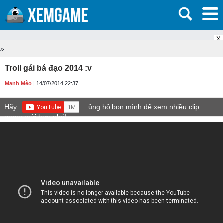
X
»
Troll gái bá đạo 2014 :v
Mạnh Mèo
| 14/07/2014 22:37
Hãy
ủng hộ bọn mình để xem nhiều clip
game mới hơn nhé!