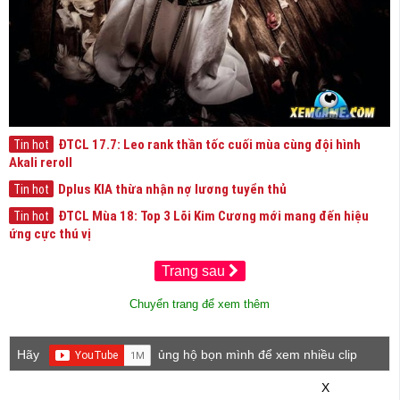
ĐTCL 17.7: Leo rank thần tốc cuối mùa cùng đội hình
Tin hot
Akali reroll
Dplus KIA thừa nhận nợ lương tuyển thủ
Tin hot
ĐTCL Mùa 18: Top 3 Lõi Kim Cương mới mang đến hiệu
Tin hot
ứng cực thú vị
Trang sau
Chuyển trang để xem thêm
Hãy
ủng hộ bọn mình để xem nhiều clip
game mới hơn nhé!
X