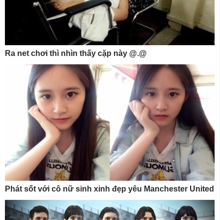
Ra net chơi thì nhìn thấy cặp này @.@
Phát sốt với cô nữ sinh xinh đẹp yêu Manchester United