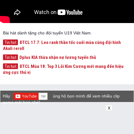
Bài hát dành tặng cho đội tuyển U19 Việt Nam.
ĐTCL 17.7: Leo rank thần tốc cuối mùa cùng đội hình
Tin hot
Akali reroll
Dplus KIA thừa nhận nợ lương tuyển thủ
Tin hot
ĐTCL Mùa 18: Top 3 Lõi Kim Cương mới mang đến hiệu
Tin hot
ứng cực thú vị
Hãy
ủng hộ bọn mình để xem nhiều clip
game mới hơn nhé!
X