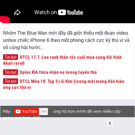
Nhóm The Blue Man mới đây đã giới thiệu một đoạn video
unbox chiếc iPhone 6 theo một phong cách cực kỳ thú vị và
vô cùng hài hước.
ĐTCL 17.7: Leo rank thần tốc cuối mùa cùng đội hình
Tin hot
Akali reroll
Dplus KIA thừa nhận nợ lương tuyển thủ
Tin hot
ĐTCL Mùa 18: Top 3 Lõi Kim Cương mới mang đến hiệu
Tin hot
ứng cực thú vị
Hãy
ủng hộ bọn mình để xem nhiều clip
game mới hơn nhé!
X