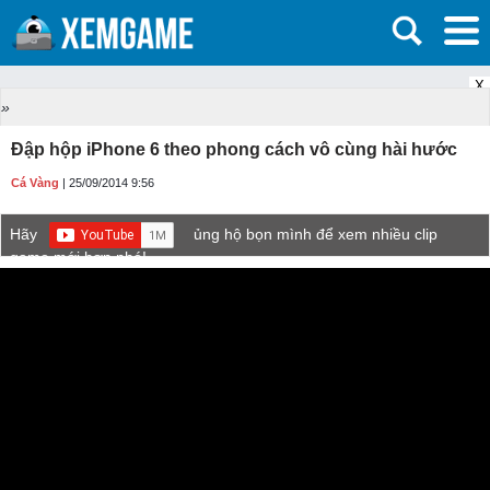
X
»
Đập hộp iPhone 6 theo phong cách vô cùng hài hước
Cá Vàng
| 25/09/2014 9:56
Hãy
ủng hộ bọn mình để xem nhiều clip
game mới hơn nhé!