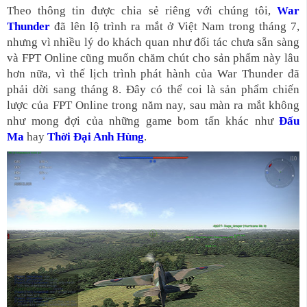
Theo thông tin được chia sẻ riêng với chúng tôi,
War
Thunder
đã lên lộ trình ra mắt ở Việt Nam trong tháng 7,
nhưng vì nhiều lý do khách quan như đối tác chưa sẵn sàng
và FPT Online cũng muốn chăm chút cho sản phẩm này lâu
hơn nữa, vì thế lịch trình phát hành của War Thunder đã
phải dời sang tháng 8. Đây có thể coi là sản phẩm chiến
lược của FPT Online trong năm nay, sau màn ra mắt không
như mong đợi của những game bom tấn khác như
Đấu
Ma
hay
Thời Đại Anh Hùng
.