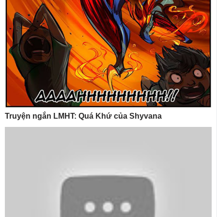
Truyện ngắn LMHT: Quá Khứ của Shyvana