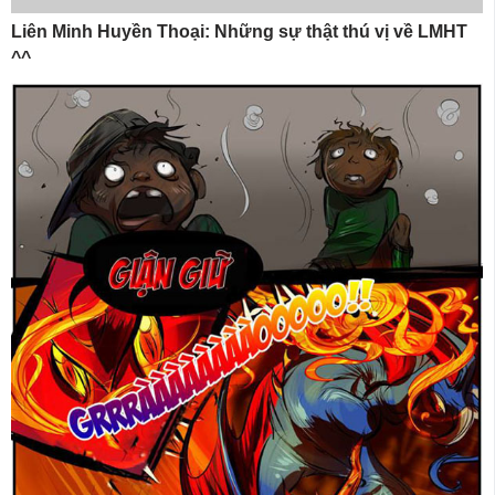
Liên Minh Huyền Thoại: Những sự thật thú vị về LMHT
^^