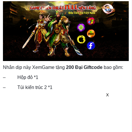
Nhân dịp này XemGame tặng
200 Đại Giftcode
bao gồm:
– Hộp đỏ *1
– Túi kiến trúc 2 *1
X