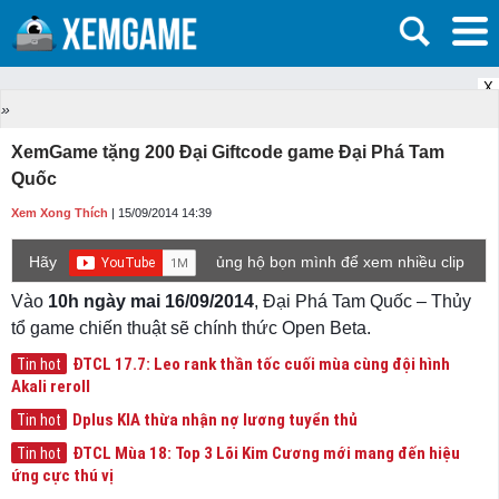
X
»
XemGame tặng 200 Đại Giftcode game Đại Phá Tam
Quốc
Xem Xong Thích
| 15/09/2014 14:39
Hãy
ủng hộ bọn mình để xem nhiều clip
game mới hơn nhé!
Vào
10h ngày mai 16/09/2014
, Đại Phá Tam Quốc – Thủy
tổ game chiến thuật sẽ chính thức Open Beta.
ĐTCL 17.7: Leo rank thần tốc cuối mùa cùng đội hình
Tin hot
Akali reroll
Dplus KIA thừa nhận nợ lương tuyển thủ
Tin hot
ĐTCL Mùa 18: Top 3 Lõi Kim Cương mới mang đến hiệu
Tin hot
ứng cực thú vị