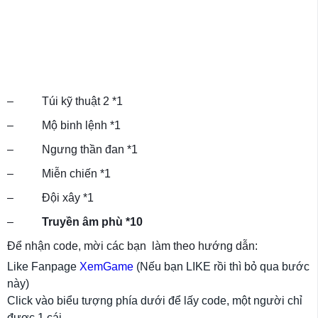
– Túi kỹ thuật 2 *1
– Mộ binh lệnh *1
– Ngưng thần đan *1
– Miễn chiến *1
– Đội xây *1
–
Truyền âm phù *10
Để nhận code, mời các bạn làm theo hướng dẫn:
Like Fanpage
XemGame
(Nếu bạn LIKE rồi thì bỏ qua bước
này)
Click vào biểu tượng phía dưới để lấy code, một người chỉ
được 1 cái.