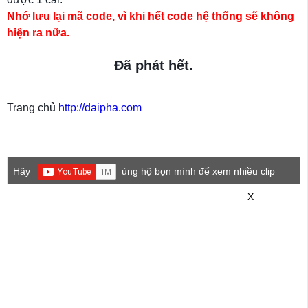
Nhớ lưu lại mã code, vì khi hết code hệ thống sẽ không
hiện ra nữa.
Đã phát hết.
Trang chủ
http://daipha.com
Hãy
ủng hộ bọn mình để xem nhiều clip
game mới hơn nhé!
X