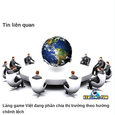
Tin liên quan
Làng game Việt đang phân chia thị trường theo hướng
chênh lệch