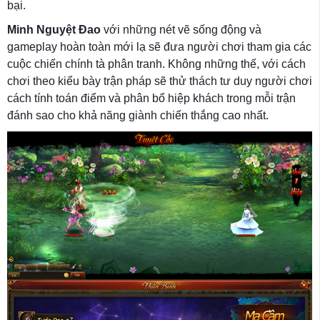
bại.
Minh Nguyệt Đao
với những nét vẽ sống động và
gameplay hoàn toàn mới lạ sẽ đưa người chơi tham gia các
cuộc chiến chính tà phân tranh. Không những thế, với cách
chơi theo kiểu bày trận pháp sẽ thử thách tư duy người chơi
cách tính toán điểm và phân bổ hiệp khách trong mỗi trận
đánh sao cho khả năng giành chiến thắng cao nhất.