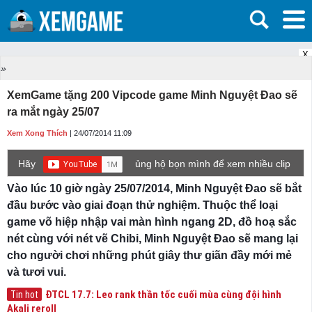
X
»
XemGame tặng 200 Vipcode game Minh Nguyệt Đao sẽ
ra mắt ngày 25/07
Xem Xong Thích
| 24/07/2014 11:09
Hãy
ủng hộ bọn mình để xem nhiều clip
game mới hơn nhé!
Vào lúc 10 giờ ngày 25/07/2014, Minh Nguyệt Đao sẽ bắt
đầu bước vào giai đoạn thử nghiệm. Thuộc thể loại
game võ hiệp nhập vai màn hình ngang 2D, đồ hoạ sắc
nét cùng với nét vẽ Chibi, Minh Nguyệt Đao sẽ mang lại
cho người chơi những phút giây thư giãn đầy mới mẻ
và tươi vui.
ĐTCL 17.7: Leo rank thần tốc cuối mùa cùng đội hình
Tin hot
Akali reroll